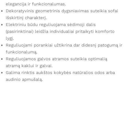
elegancija ir funkcionalumas.
Dekoratyvinis geometrinis dygsniavimas suteikia sofai
išskirtinį charakterį.
Elektriniu būdu reguliuojama sėdimoji dalis
(pasirinktinai) leidžia individualiai pritaikyti komforto
lygį.
Reguliuojami porankiai užtikrina dar didesnį patogumą ir
funkcionalumą.
Reguliuojamos galvos atramos suteikia optimalią
atramą kaklui ir galvai.
Galima rinktis aukštos kokybės natūralios odos arba
audinio apmušalą.