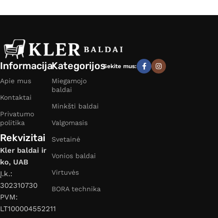
Informacija
Kategorijos
Sekite mus:
Apie mus
Miegamojo
baldai
Kontaktai
Minkšti baldai
Privatumo
politika
Valgomasis
Rekvizitai
Svetainė
Kler baldai ir
Vonios baldai
ko, UAB
Virtuvės
Į.k.:
302310730
BORA technika
PVM:
LT100004552211