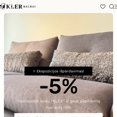
Pradžia
/
Katalogas
/
Minkšti baldai
/
Sofos
/
Sofa Borg
⚡ Ekspozicijos išpardavimas!
-5%
Spustelėkite, norėdami padidinti
Sofa Borg
Pasinaudok kodu “KLER” ir gauk papildomą
nuolaidą -5%
1 945,00
€