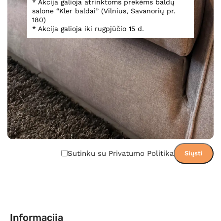
* Akcija galioja atrinktoms prekėms baldų
Įsiminti
Gamintojo svetainė
Išmatavimai
salone “Kler baldai” (Vilnius, Savanorių pr.
Teirautis dėl prekės
180)
* Akcija galioja iki rugpjūčio 15 d.
Sutinku su Privatumo Politika
Informacija