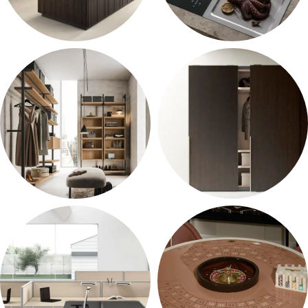
Virtuvės
BORA Technika
Drabužinės
Spintos