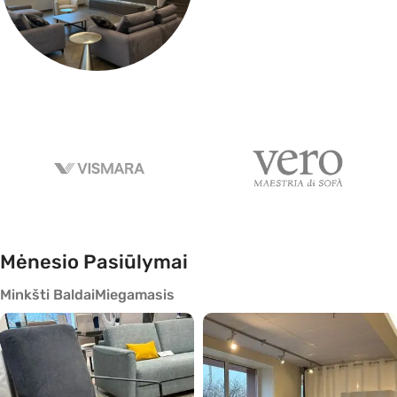
Mūsų Projektai
Mėnesio Pasiūlymai
Minkšti Baldai
Miegamasis