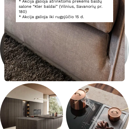
* Akcija galioja atrinktoms prekėms baldų
salone “Kler baldai” (Vilnius, Savanorių pr.
180)
* Akcija galioja iki rugpjūčio 15 d.
Minkšti Baldai
Valgomasis
Svetainė
Vonios Baldai