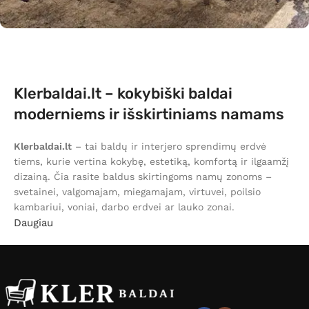
Klerbaldai.lt – kokybiški baldai
moderniems ir išskirtiniams namams
Klerbaldai.lt
– tai baldų ir interjero sprendimų erdvė
tiems, kurie vertina kokybę, estetiką, komfortą ir ilgaamžį
dizainą. Čia rasite baldus skirtingoms namų zonoms –
svetainei, valgomajam, miegamajam, virtuvei, poilsio
kambariui, voniai, darbo erdvei ar lauko zonai.
Daugiau
Mūsų asortimente – kruopščiai atrinkti baldai, kurie
padeda sukurti jaukius, funkcionalius ir stilingus namus.
Nesvarbu, ar ieškote patogios sofos, valgomojo stalo,
kėdžių, lovos, spintos, virtuvės baldų ar išskirtinio
interjero akcento, Klerbaldai.lt siūlo sprendimus įvairiems