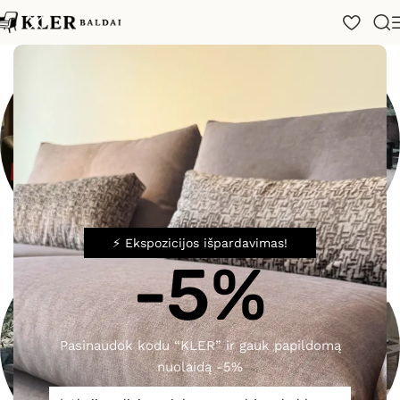
⚡ Ekspozicijos išpardavimas!
-5%
Išpardavimas
Miegamojo Baldai
Pasinaudok kodu “KLER” ir gauk papildomą
nuolaidą -5%