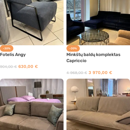
-30%
-20%
Fotelis Angy
Minkštų baldų komplektas
Capriccio
630,00
€
904,00
€
3 970,00
€
4 968,00
€