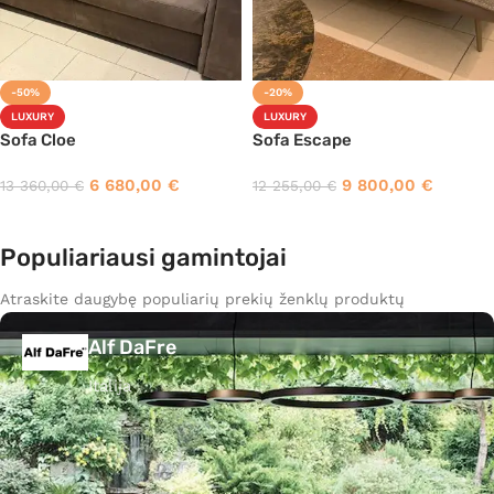
-50%
-20%
LUXURY
LUXURY
Sofa Cloe
Sofa Escape
6 680,00
€
9 800,00
€
13 360,00
€
12 255,00
€
Populiariausi gamintojai
Atraskite daugybę populiarių prekių ženklų produktų
Alf DaFre
Italija