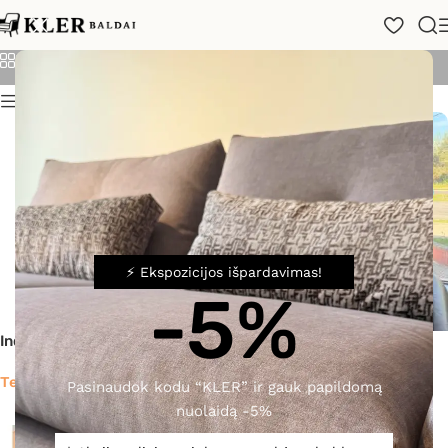
Alf Italia
Kategorijos
Rodyti
24
48
72
Filtras
⚡ Ekspozicijos išpardavimas!
-5%
Indauja Corso Como
-35%
Indauja Olimpia
Teirautis
Pasinaudok kodu “KLER” ir gauk papildomą
1 422,00
€
2 187,00
€
nuolaidą -5%