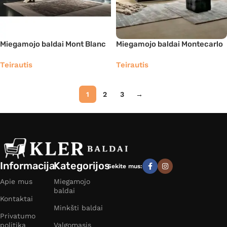
Miegamojo baldai Mont Blanc
Miegamojo baldai Montecarlo
Teirautis
Teirautis
1
2
3
→
Informacija
Kategorijos
Sekite mus:
Apie mus
Miegamojo
baldai
Kontaktai
Minkšti baldai
Privatumo
politika
Valgomasis