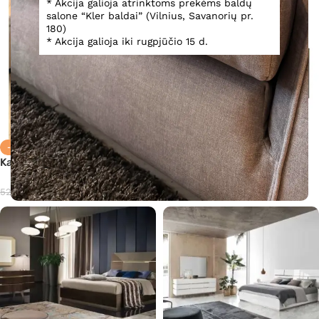
* Akcija galioja atrinktoms prekėms baldų
salone “Kler baldai” (Vilnius, Savanorių pr.
180)
* Akcija galioja iki rugpjūčio 15 d.
Komoda Corso Como
-25%
Kavos staliukas Athena
Teirautis
391,00
€
521,00
€