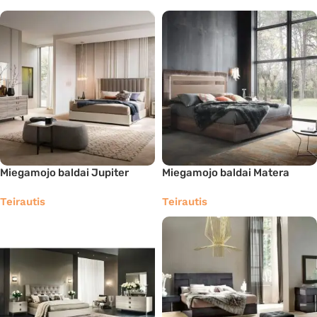
Miegamojo baldai Jupiter
Miegamojo baldai Matera
Teirautis
Teirautis