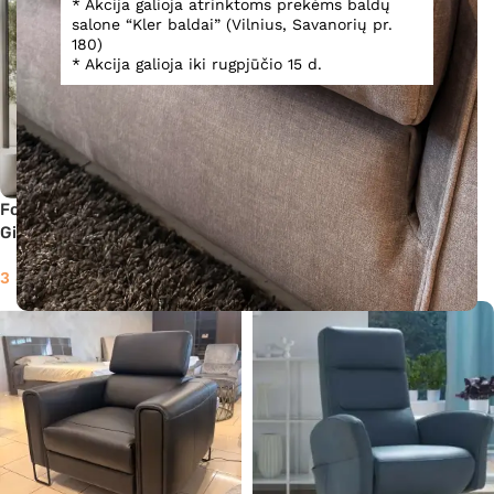
* Akcija galioja atrinktoms prekėms baldų
salone “Kler baldai” (Vilnius, Savanorių pr.
180)
* Akcija galioja iki rugpjūčio 15 d.
Fotelis su el. reglaineriu
Fotelis su el. reglaineriu King
Giannetta
3 639,00
€
3 449,00
€