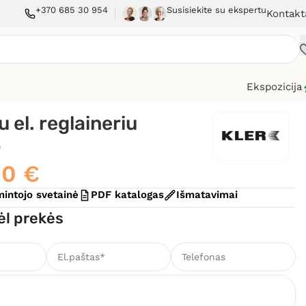
+370 685 30 954
Susisiekite su ekspertu
Kontakt
Ekspozicija
u el. reglaineriu
o
00
€
intojo svetainė
PDF katalogas
Išmatavimai
ėl prekės