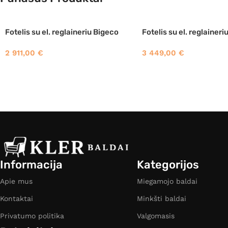
Fotelis su el. reglaineriu Bigeco
Fotelis su el. reglainer
2 911,00
€
3 449,00
€
Informacija
Kategorijos
Apie mus
Miegamojo baldai
Kontaktai
Minkšti baldai
Privatumo politika
Valgomasis