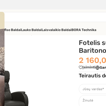
os
Ofiso Baldai
Lauko Baldai
Laisvalaikio Baldai
BORA Technika
/
Fotelis su el. reglaineriu Baritono
Fotelis s
Bariton
2 160,
Įsiminti
Gam
Teirautis d