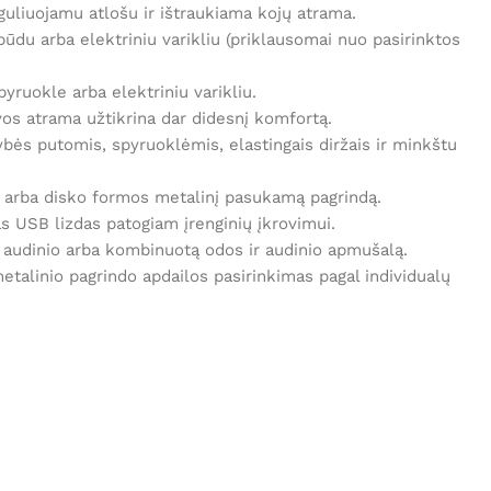
guliuojamu atlošu ir ištraukiama kojų atrama.
ūdu arba elektriniu varikliu (priklausomai nuo pasirinktos
yruokle arba elektriniu varikliu.
os atrama užtikrina dar didesnį komfortą.
ės putomis, spyruoklėmis, elastingais diržais ir minkštu
s arba disko formos metalinį pasukamą pagrindą.
as USB lizdas patogiam įrenginių įkrovimui.
, audinio arba kombinuotą odos ir audinio apmušalą.
metalinio pagrindo apdailos pasirinkimas pagal individualų