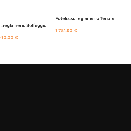
Fotelis su reglaineriu Tenore
el.reglaineriu Solfeggio
1 781,00
€
940,00
€