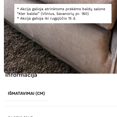
* Akcija galioja atrinktoms prekėms baldų salone
“Kler baldai” (Vilnius, Savanorių pr. 180)
* Akcija galioja iki rugpjūčio 15 d.
Spustelėkite, norėdami padidinti
Informacija
IŠMATAVIMAI (CM)