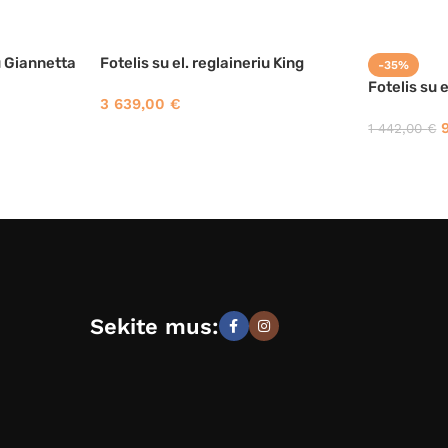
iu Giannetta
Fotelis su el. reglaineriu King
-35%
Fotelis su 
3 639,00
€
1 442,00
€
Sekite mus: