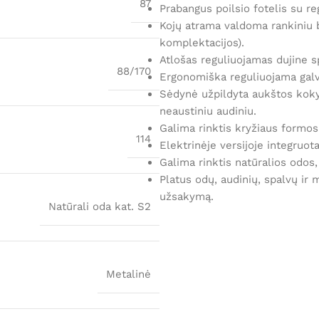
87
Prabangus poilsio fotelis su re
Kojų atrama valdoma rankiniu b
komplektacijos).
Atlošas reguliuojamas dujine sp
88/170
Ergonomiška reguliuojama galv
Sėdynė užpildyta aukštos kokyb
neaustiniu audiniu.
Galima rinktis kryžiaus formo
114
Elektrinėje versijoje integruot
Galima rinktis natūralios odos
Platus odų, audinių, spalvų ir 
užsakymą.
Natūrali oda kat. S2
Metalinė