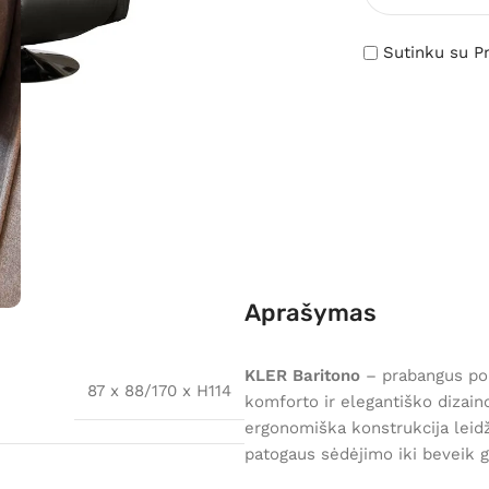
Sutinku su Pr
Aprašymas
KLER Baritono
– prabangus poil
87 x 88/170 x H114
komforto ir elegantiško dizain
ergonomiška konstrukcija leidži
patogaus sėdėjimo iki beveik 