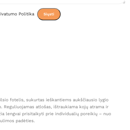
ivatumo Politika
sio fotelis, sukurtas ieškantiems aukščiausio lygio
o. Reguliuojamas atlošas, ištraukiama kojų atrama ir
a lengvai prisitaikyti prie individualių poreikių – nuo
gulimos padėties.