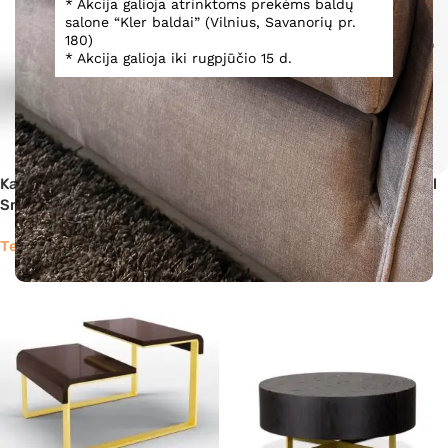
* Akcija galioja atrinktoms prekėms baldų
salone “Kler baldai” (Vilnius, Savanorių pr.
180)
* Akcija galioja iki rugpjūčio 15 d.
Kavos staliukas Achille Round
Kavos staliukas Achille Small
Small
Teirautis
Teirautis