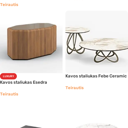
Teirautis
Kavos staliukas Febe Ceramic
LUXURY
Kavos staliukas Esedra
Teirautis
Teirautis