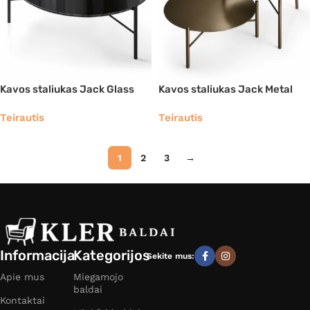
Kavos staliukas Jack Glass
Kavos staliukas Jack Metal
Teirautis
Teirautis
1
2
3
→
Informacija
Kategorijos
Sekite mus:
Apie mus
Miegamojo
baldai
Kontaktai