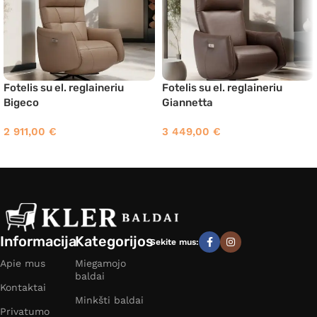
Fotelis su el. reglaineriu
Fotelis su el. reglaineriu
Bigeco
Giannetta
2 911,00
€
3 449,00
€
Informacija
Kategorijos
Sekite mus:
Apie mus
Miegamojo
baldai
Kontaktai
Minkšti baldai
Privatumo