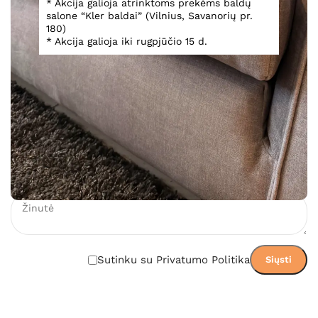
* Akcija galioja atrinktoms prekėms baldų
salone “Kler baldai” (Vilnius, Savanorių pr.
180)
888,00
€
* Akcija galioja iki rugpjūčio 15 d.
Įsiminti
Teirautis dėl prekės
Sutinku su Privatumo Politika