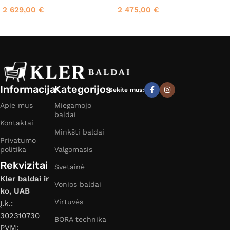
2 629,00
€
2 475,00
€
Informacija
Kategorijos
Sekite mus:
Apie mus
Miegamojo
baldai
Kontaktai
Minkšti baldai
Privatumo
politika
Valgomasis
Rekvizitai
Svetainė
Kler baldai ir
Vonios baldai
ko, UAB
Virtuvės
Į.k.:
302310730
BORA technika
PVM: