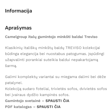
Informacija
Aprašymas
Camelgroup italų gamintojo minkšti baldai Treviso
Klasikinių itališkų minkštų baldų TREVISO kolekcijai
būdinga elegancija bei nuostabus patogumas. Įspūdingi
užapvalinti porankiai suteikia baldui nepakartojamą
šarmą.
Galimi komplektų variantai su miegama dalimi bei dėže
patalynei.
Kolekciją sudaro foteliai, trivietės sofos, dvivietės sofos
bei įvairaus dydžio kampinės sofos.
Gamintojo svetainė –
SPAUSTI ČIA
PDF katalogas –
SPAUSTI ČIA