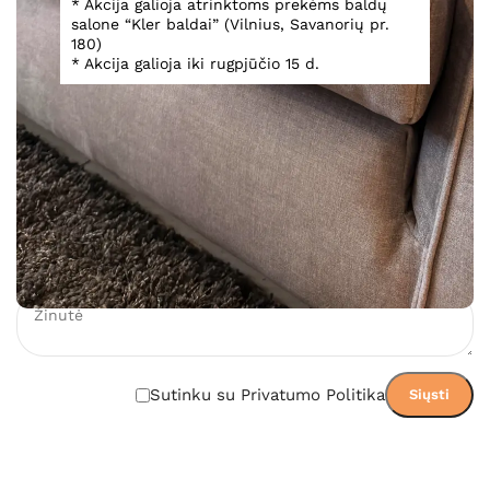
* Akcija galioja atrinktoms prekėms baldų
salone “Kler baldai” (Vilnius, Savanorių pr.
Teirautis
180)
* Akcija galioja iki rugpjūčio 15 d.
Įsiminti
Teirautis dėl prekės
Sutinku su Privatumo Politika