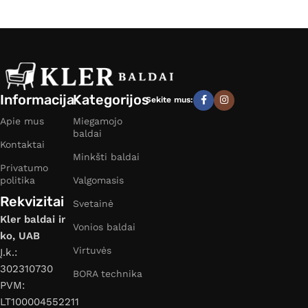
Informacija
Kategorijos
Sekite mus:
Apie mus
Miegamojo
baldai
Kontaktai
Minkšti baldai
Privatumo
politika
Valgomasis
Rekvizitai
Svetainė
Kler baldai ir
Vonios baldai
ko, UAB
Virtuvės
Į.k.:
302310730
BORA technika
PVM:
LT100004552211