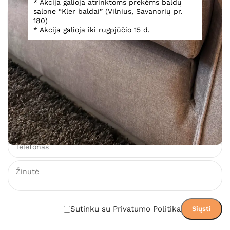
Ofiso baldai Matera Office
* Akcija galioja atrinktoms prekėms baldų
salone “Kler baldai” (Vilnius, Savanorių pr.
180)
* Akcija galioja iki rugpjūčio 15 d.
Teirautis
Įsiminti
Teirautis dėl prekės
Sutinku su Privatumo Politika