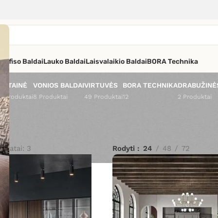
os
Ofiso Baldai
Lauko Baldai
Laisvalaikio Baldai
BORA Technika
VETAINĖ
VONIOS BALDAI
VIRTUVĖS
BORA TECHNIKA
DRABUŽINĖ
4 Produktai
8 Produktai
49 Produktai
12
2 Produktai
ultatai: 3
Rodyti
24
48
72