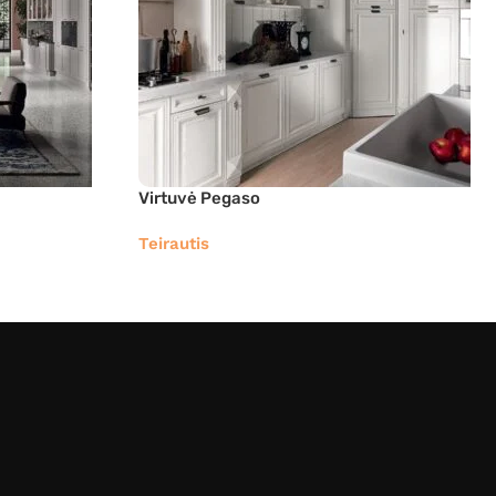
Virtuvė Pegaso
Teirautis