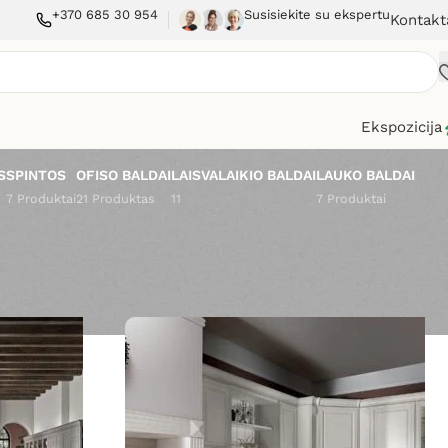
+370 685 30 954
Susisiekite su ekspertu
Kontakt
Ekspozicija
S
SPINTOS
OFISO BALDAI
LAISVALAIKIO BALDAI
LAUKO BALDAI
7 Produktai
21 Produktas
11
7 Produktai