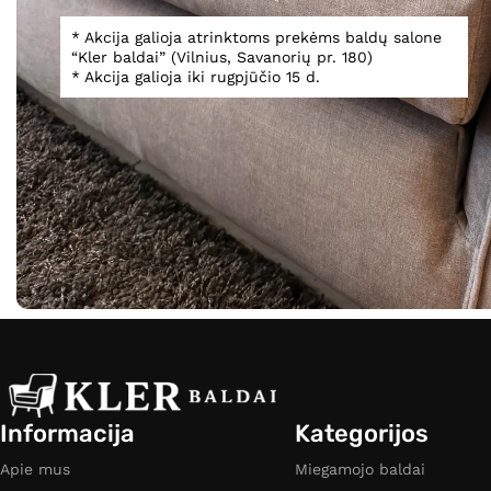
* Akcija galioja atrinktoms prekėms baldų salone
Klasika
(1)
“Kler baldai” (Vilnius, Savanorių pr. 180)
Klasika, Moderni klasika
(1)
* Akcija galioja iki rugpjūčio 15 d.
Modernus
(1)
HC08 Astra
Teirautis
Informacija
Kategorijos
Apie mus
Miegamojo baldai