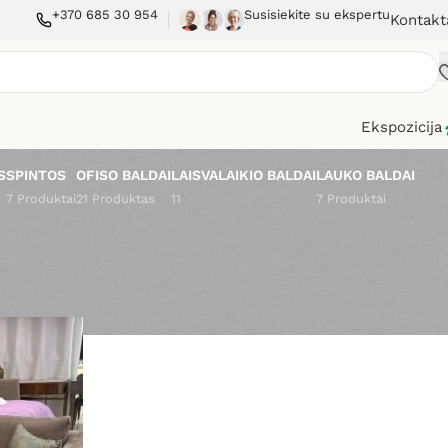
+370 685 30 954
Susisiekite su ekspertu
Kontakt
Ekspozicija
S
SPINTOS
OFISO BALDAI
LAISVALAIKIO BALDAI
LAUKO BALDAI
7 Produktai
21 Produktas
11
7 Produktai