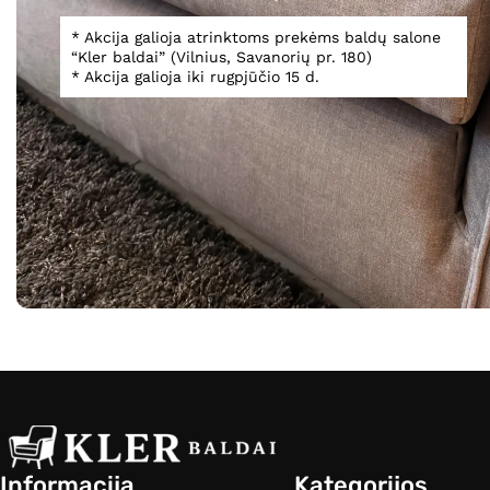
* Akcija galioja atrinktoms prekėms baldų salone
Stilius
“Kler baldai” (Vilnius, Savanorių pr. 180)
* Akcija galioja iki rugpjūčio 15 d.
Art Deco, Modernus
(1)
Modernus
(1)
-50%
LUXURY
Komoda Phoeni
4 65
9 300,00
€
Informacija
Kategorijos