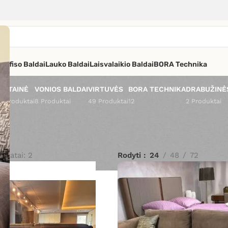
os
Ofiso Baldai
Lauko Baldai
Laisvalaikio Baldai
BORA Technika
VETAINĖ
VONIOS BALDAI
VIRTUVĖS
BORA TECHNIKA
DRABUŽINĖ
4 Produktai
8 Produktai
49 Produktai
12
2 Produktai
ultatai: 2
Rodyti
24
48
72