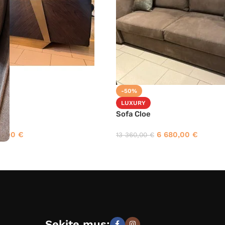
-50%
LUXURY
x
Sofa Cloe
0,00
€
6 680,00
€
13 360,00
€
Sekite mus: