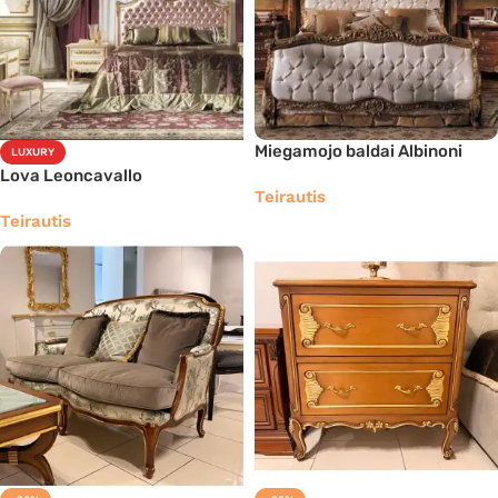
Miegamojo baldai Albinoni
LUXURY
Lova Leoncavallo
Teirautis
Teirautis