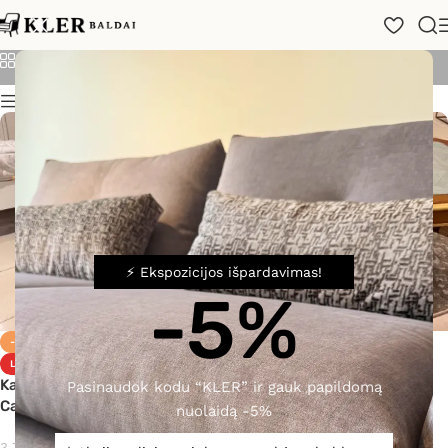
Angelo Cappellini
Kategorijos
Rodyti
24
48
72
Filtras
⚡ Ekspozicijos išpardavimas!
-5%
-40%
-40%
LUXURY
LUXURY
Kavos staliukas Angelo
Kavos staliukas Angelo
Pasinaudok kodu “KLER” ir gauk papildomą
Cappellini
Cappellini
nuolaidą -5%
2 250,00
€
2 800,00
€
3 755,00
€
4 680,00
€