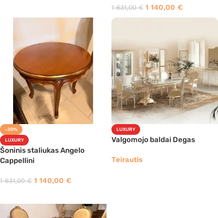
1 140,00
€
1 631,00
€
-30%
LUXURY
Valgomojo baldai Degas
LUXURY
Šoninis staliukas Angelo
Teirautis
Cappellini
1 140,00
€
1 631,00
€