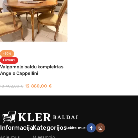
-30%
LUXURY
Valgomojo baldų komplektas
Angelo Cappellini
12 880,00
€
18 402,00
€
Informacija
Kategorijos
Sekite mus:
Apie mus
Miegamojo