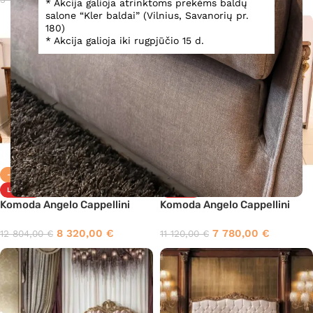
* Akcija galioja atrinktoms prekėms baldų
salone “Kler baldai” (Vilnius, Savanorių pr.
180)
* Akcija galioja iki rugpjūčio 15 d.
-35%
-30%
LUXURY
LUXURY
Komoda Angelo Cappellini
Komoda Angelo Cappellini
8 320,00
€
7 780,00
€
12 804,00
€
11 120,00
€