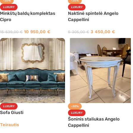
-30%
-35%
LUXURY
LUXURY
Minkštų baldų komplektas
Naktinė spintelė Angelo
Cipro
Cappellini
10 950,00
€
3 450,00
€
15 639,00
€
5 305,00
€
LUXURY
-30%
Sofa Giusti
LUXURY
Šoninis staliukas Angelo
Teirautis
Cappellini