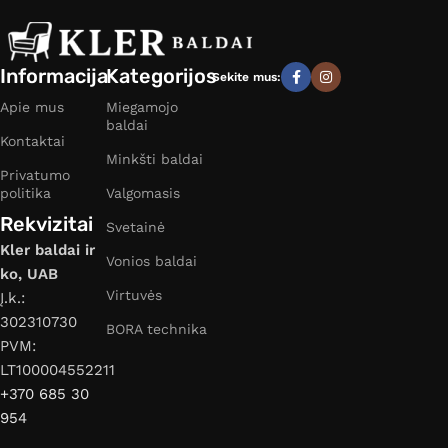
Informacija
Kategorijos
Sekite mus:
Apie mus
Miegamojo
baldai
Kontaktai
Minkšti baldai
Privatumo
politika
Valgomasis
Rekvizitai
Svetainė
Kler baldai ir
Vonios baldai
ko, UAB
Virtuvės
Į.k.:
302310730
BORA technika
PVM:
LT100004552211
+370 685 30
954