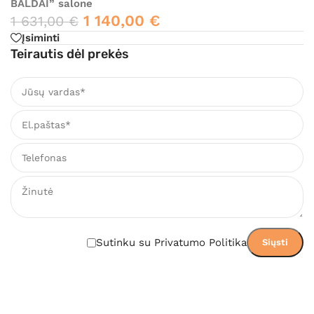
BALDAI” salone
1 140,00
€
1 631,00
€
Įsiminti
Teirautis dėl prekės
Sutinku su Privatumo Politika