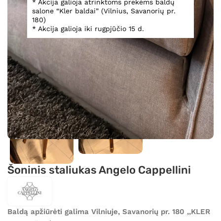
* Akcija galioja atrinktoms prekėms baldų
salone “Kler baldai” (Vilnius, Savanorių pr.
180)
* Akcija galioja iki rugpjūčio 15 d.
Spustelėkite, norėdami padidinti
Šoninis staliukas Angelo Cappellini
Baldą apžiūrėti galima Vilniuje, Savanorių pr. 180 ,,KLER