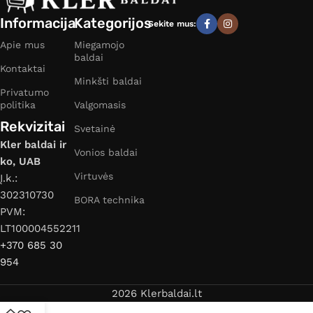
Informacija
Kategorijos
Sekite mus:
Apie mus
Miegamojo
baldai
Kontaktai
Minkšti baldai
Privatumo
politika
Valgomasis
Rekvizitai
Svetainė
Kler baldai ir
Vonios baldai
ko, UAB
Virtuvės
Į.k.:
302310730
BORA technika
PVM:
LT100004552211
+370 685 30
954
2026 Klerbaldai.lt