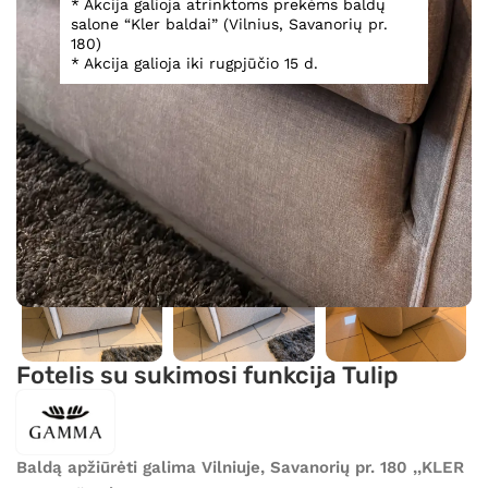
* Akcija galioja atrinktoms prekėms baldų
salone “Kler baldai” (Vilnius, Savanorių pr.
180)
* Akcija galioja iki rugpjūčio 15 d.
Spustelėkite, norėdami padidinti
Fotelis su sukimosi funkcija Tulip
Baldą apžiūrėti galima Vilniuje, Savanorių pr. 180 ,,KLER