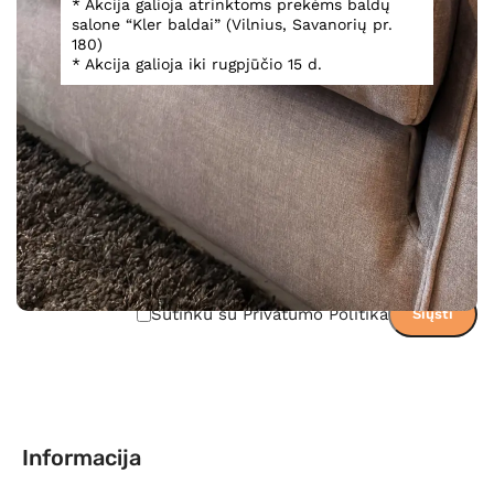
* Akcija galioja atrinktoms prekėms baldų
Teirautis dėl prekės
salone “Kler baldai” (Vilnius, Savanorių pr.
180)
* Akcija galioja iki rugpjūčio 15 d.
Sutinku su Privatumo Politika
Informacija