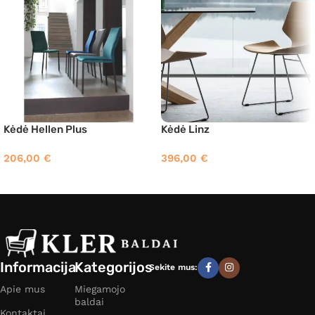
Kėdė Hellen Plus
Kėdė Linz
206,00
€
396,00
€
Informacija
Kategorijos
Sekite mus:
Apie mus
Miegamojo
baldai
Kontaktai