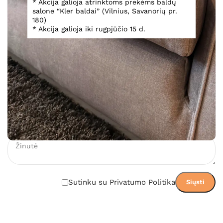
* Akcija galioja atrinktoms prekėms baldų
salone “Kler baldai” (Vilnius, Savanorių pr.
180)
Teirautis
* Akcija galioja iki rugpjūčio 15 d.
Įsiminti
Teirautis dėl prekės
Sutinku su Privatumo Politika