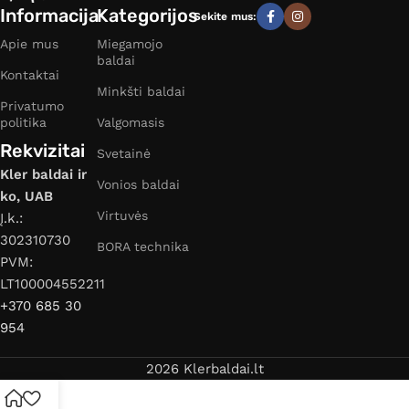
Informacija
Kategorijos
Sekite mus:
Apie mus
Miegamojo
baldai
Kontaktai
Minkšti baldai
Privatumo
politika
Valgomasis
Rekvizitai
Svetainė
Kler baldai ir
Vonios baldai
ko, UAB
Virtuvės
Į.k.:
302310730
BORA technika
PVM:
LT100004552211
+370 685 30
954
2026 Klerbaldai.lt