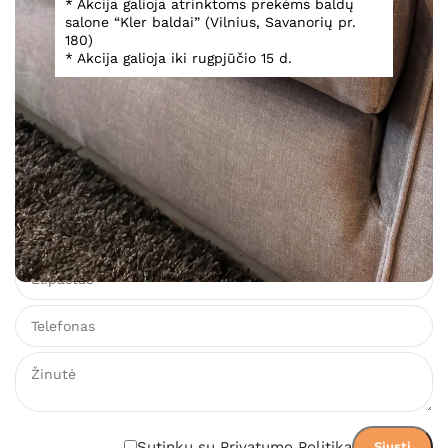
* Akcija galioja atrinktoms prekėms baldų
salone “Kler baldai” (Vilnius, Savanorių pr.
Fotelis Abbracci
180)
* Akcija galioja iki rugpjūčio 15 d.
1 918,00
€
Įsiminti
Gamintojo svetainė
Išmatavimai
Teirautis dėl prekės
Sutinku su Privatumo Politika