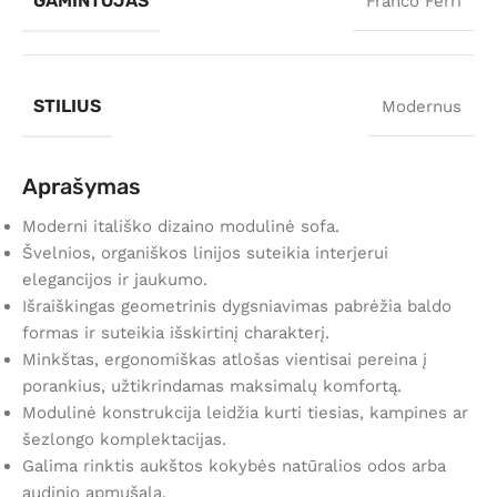
GAMINTOJAS
Franco Ferri
STILIUS
Modernus
Aprašymas
Moderni itališko dizaino modulinė sofa.
Švelnios, organiškos linijos suteikia interjerui
elegancijos ir jaukumo.
Išraiškingas geometrinis dygsniavimas pabrėžia baldo
formas ir suteikia išskirtinį charakterį.
Minkštas, ergonomiškas atlošas vientisai pereina į
porankius, užtikrindamas maksimalų komfortą.
Modulinė konstrukcija leidžia kurti tiesias, kampines ar
šezlongo komplektacijas.
Galima rinktis aukštos kokybės natūralios odos arba
audinio apmušalą.