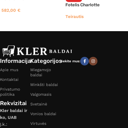
Fotelis Charlotte
582,00
€
Teirautis
Informacija
Kategorijos
Sekite mus:
Apie mus
Miegamojo
baldai
Kontaktai
Minkšti baldai
Privatumo
politika
Valgomasis
Rekvizitai
Svetainė
Kler baldai ir
Vonios baldai
ko, UAB
Virtuvės
Į.k.: