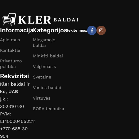
Informacija
Kategorijos
Sekite mus:
Apie mus
Miegamojo
baldai
Kontaktai
Minkšti baldai
Privatumo
politika
Valgomasis
Rekvizitai
Svetainė
Kler baldai ir
Vonios baldai
ko, UAB
Virtuvės
Į.k.:
302310730
BORA technika
PVM:
LT100004552211
+370 685 30
954