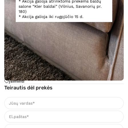
* Akcija galioja atrinktoms prekėms baldų
salone “Kler baldai” (Vilnius, Savanorių pr.
180)
* Akcija galioja iki rugpjūčio 15 d.
Virtuvės baldų komplektas Nobilia
Baldus apžiūrėti galima Vilniuje, Savanorių pr. 180
,,KLER BALDAI” salone
8 299,00
€
16 597,00
€
Įsiminti
Teirautis dėl prekės