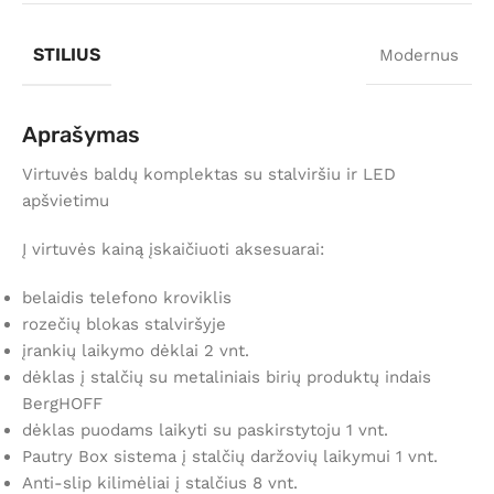
STILIUS
Modernus
Aprašymas
Virtuvės baldų komplektas su stalviršiu ir LED
apšvietimu
Į virtuvės kainą įskaičiuoti aksesuarai:
belaidis telefono kroviklis
rozečių blokas stalviršyje
įrankių laikymo dėklai 2 vnt.
dėklas į stalčių su metaliniais birių produktų indais
BergHOFF
dėklas puodams laikyti su paskirstytoju 1 vnt.
Pautry Box sistema į stalčių daržovių laikymui 1 vnt.
Anti-slip kilimėliai į stalčius 8 vnt.