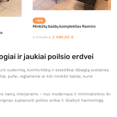
-10%
Minkštų baldų komplektas Ramiro
ro
2 490,00
€
2 773,00
€
iai ir jaukiai poilsio erdvei
ti suderintą, komfortišką ir estetiškai išbaigtą svetainės
i, pufai, reglaineriai ar kiti minkšti baldai, kurie
ems namų interjerams – nuo modernaus ir minimalistinio iki
engviau suplanuoti poilsio erdvę ir išlaikyti harmoningą