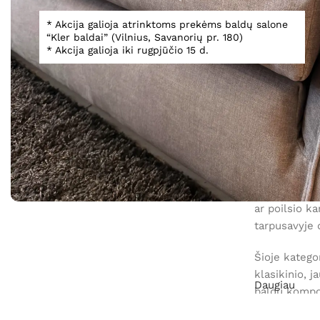
* Akcija galioja atrinktoms prekėms baldų salone
“Kler baldai” (Vilnius, Savanorių pr. 180)
* Akcija galioja iki rugpjūčio 15 d.
-20%
Stilius
Minkštų baldų 
Klasika
(1)
3 97
4 968,00
€
Modernus
(2)
Minkštų
Minkštų bal
ar poilsio ka
tarpusavyje d
Šioje katego
klasikinio, 
Daugiau
baldų kompoz