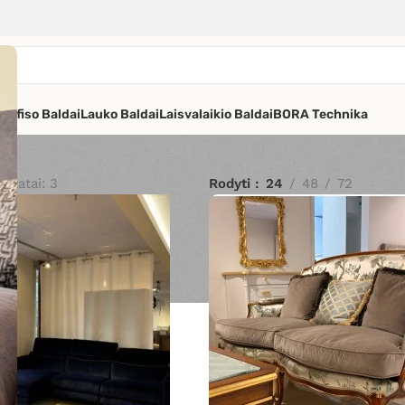
os
Ofiso Baldai
Lauko Baldai
Laisvalaikio Baldai
BORA Technika
ultatai: 3
Rodyti
24
48
72