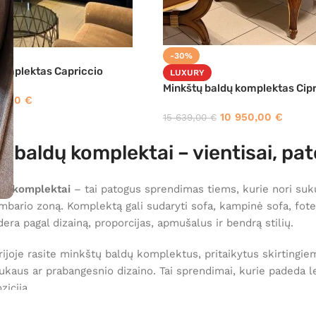
-30%
komplektas Capriccio
LUXURY
Minkštų baldų komplektas Cip
0,00
€
10 950,00
€
15 639,00
€
 baldų komplektai – vientisai, patog
dų komplektai
– tai patogus sprendimas tiems, kurie nori sukur
mbario zoną. Komplektą gali sudaryti sofa, kampinė sofa, fotelia
era pagal dizainą, proporcijas, apmušalus ir bendrą stilių.
rijoje rasite minkštų baldų komplektus, pritaikytus skirtingi
jaukaus ar prabangesnio dizaino. Tai sprendimai, kurie padeda l
iciją.