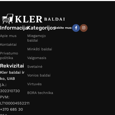
Informacija
Kategorijos
Sekite mus:
Apie mus
Miegamojo
baldai
Kontaktai
Minkšti baldai
Privatumo
politika
Valgomasis
Rekvizitai
Svetainė
Kler baldai ir
Vonios baldai
ko, UAB
Virtuvės
Į.k.:
302310730
BORA technika
PVM:
LT100004552211
+370 685 30