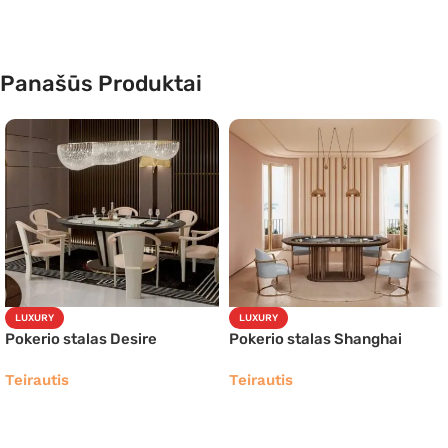
Panašūs Produktai
LUXURY
LUXURY
Pokerio stalas Desire
Pokerio stalas Shanghai
Teirautis
Teirautis