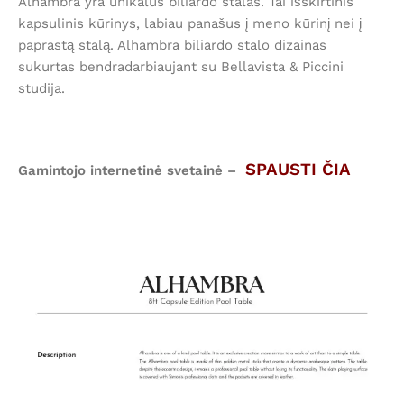
Alhambra yra unikalus biliardo stalas. Tai išskirtinis
kapsulinis kūrinys, labiau panašus į meno kūrinį nei į
paprastą stalą. Alhambra biliardo stalo dizainas
sukurtas bendradarbiaujant su Bellavista & Piccini
studija.
SPAUSTI ČIA
Gamintojo internetinė svetainė –