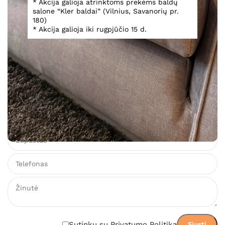
* Akcija galioja atrinktoms prekėms baldų
salone “Kler baldai” (Vilnius, Savanorių pr.
Biliardo stalas Alhambra
180)
* Akcija galioja iki rugpjūčio 15 d.
Teirautis
Įsiminti
Teirautis dėl prekės
Sutinku su Privatumo Politika