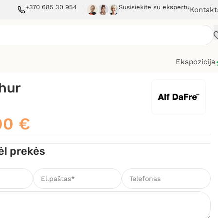
+370 685 30 954
Susisiekite su ekspertu
Kontakt
Ekspozicija
hur
00
€
ėl prekės