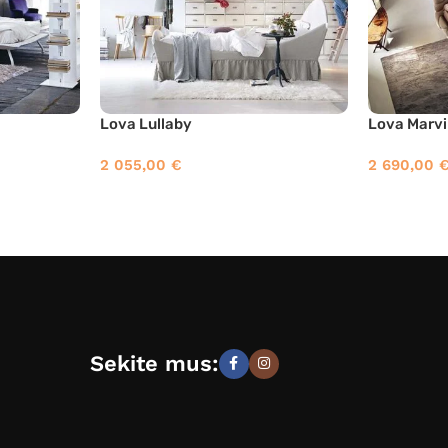
Lova Lullaby
Lova Marv
2 055,00
€
2 690,00
Sekite mus: