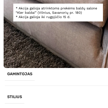
* Akcija galioja atrinktoms prekėms baldų salone
“Kler baldai” (Vilnius, Savanorių pr. 180)
* Akcija galioja iki rugpjūčio 15 d.
Spustelėkite, norėdami padidinti
Informacija
GAMINTOJAS
STILIUS