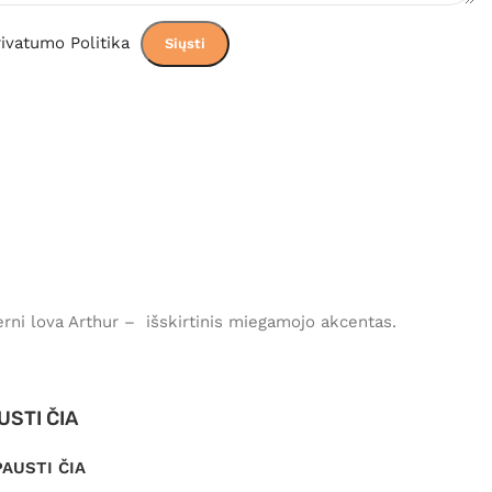
ivatumo Politika
erni lova Arthur – išskirtinis miegamojo akcentas.
USTI ČIA
PAUSTI ČIA