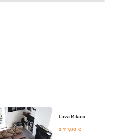
Lova Milano
3 117,00
€