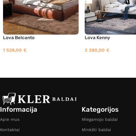
Lova Belcanto
Lova Kenny
1 528,00
€
2 280,00
€
Informacija
Kategorijos
Apie mus
Miegamojo baldai
Kontaktai
Minkšti baldai