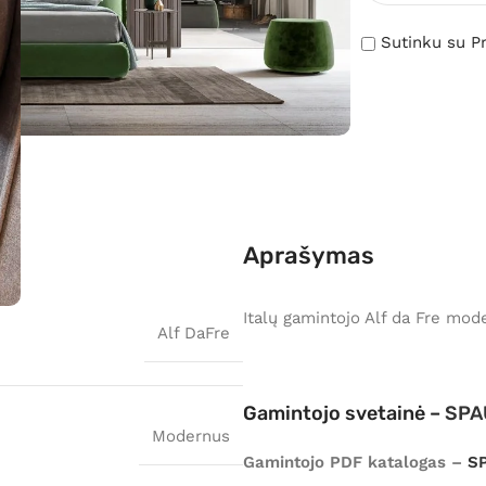
Sutinku su Pr
Aprašymas
Italų gamintojo Alf da Fre mod
Alf DaFre
Gamintojo svetainė –
SPA
Modernus
Gamintojo PDF katalogas –
S