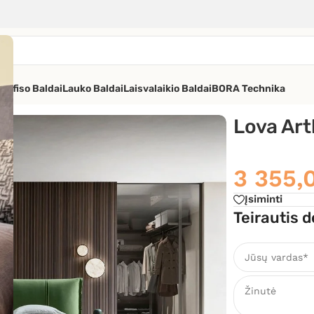
os
Ofiso Baldai
Lauko Baldai
Laisvalaikio Baldai
BORA Technika
 Da Fre
Lova Art
3 355,
Įsiminti
Teirautis d