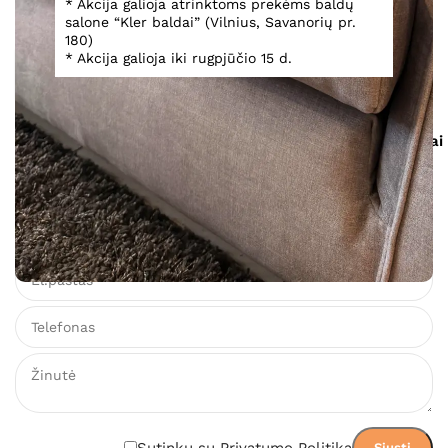
* Akcija galioja atrinktoms prekėms baldų
salone “Kler baldai” (Vilnius, Savanorių pr.
Lova Balletto
180)
* Akcija galioja iki rugpjūčio 15 d.
1 346,00
€
Gamintojo
PDF
Įsiminti
Išmatavimai
svetainė
katalogas
Teirautis dėl prekės
Sutinku su Privatumo Politika