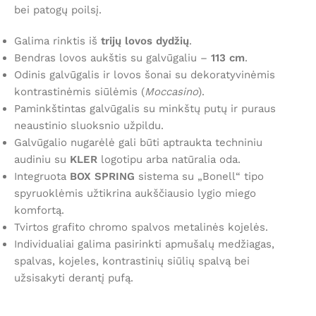
bei patogų poilsį.
Galima rinktis iš
trijų lovos dydžių
.
Bendras lovos aukštis su galvūgaliu –
113 cm
.
Odinis galvūgalis ir lovos šonai su dekoratyvinėmis
kontrastinėmis siūlėmis (
Moccasino
).
Paminkštintas galvūgalis su minkštų putų ir puraus
neaustinio sluoksnio užpildu.
Galvūgalio nugarėlė gali būti aptraukta techniniu
audiniu su
KLER
logotipu arba natūralia oda.
Integruota
BOX SPRING
sistema su „Bonell“ tipo
spyruoklėmis užtikrina aukščiausio lygio miego
komfortą.
Tvirtos grafito chromo spalvos metalinės kojelės.
Individualiai galima pasirinkti apmušalų medžiagas,
spalvas, kojeles, kontrastinių siūlių spalvą bei
užsisakyti derantį pufą.