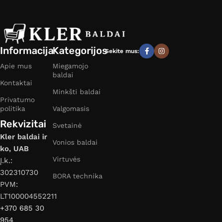
Informacija
Kategorijos
Sekite mus:
Apie mus
Miegamojo
baldai
Kontaktai
Minkšti baldai
Privatumo
politika
Valgomasis
Rekvizitai
Svetainė
Kler baldai ir
Vonios baldai
ko, UAB
Virtuvės
Į.k.:
302310730
BORA technika
PVM:
LT100004552211
+370 685 30
954