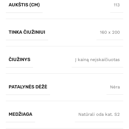
AUKŠTIS (CM)
113
TINKA ČIUŽINIUI
160 x 200
ČIUŽINYS
Į kainą neįskaičiuotas
PATALYNĖS DĖŽĖ
Nėra
MEDŽIAGA
Natūrali oda kat. S2