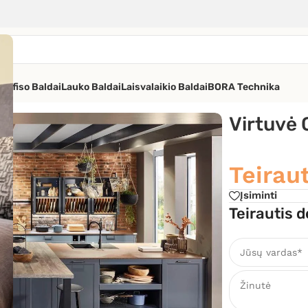
os
Ofiso Baldai
Lauko Baldai
Laisvalaikio Baldai
BORA Technika
Virtuvė
Teiraut
Įsiminti
Teirautis d