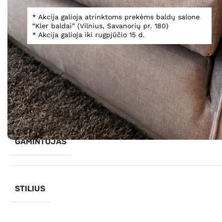
* Akcija galioja atrinktoms prekėms baldų salone
“Kler baldai” (Vilnius, Savanorių pr. 180)
Spustelėkite, norėdami padidinti
* Akcija galioja iki rugpjūčio 15 d.
Informacija
GAMINTOJAS
STILIUS