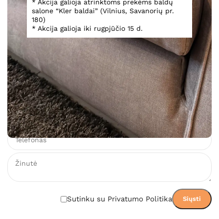
Kampinė sofa Deep Real/Real Hit
* Akcija galioja atrinktoms prekėms baldų
salone “Kler baldai” (Vilnius, Savanorių pr.
180)
* Akcija galioja iki rugpjūčio 15 d.
Teirautis
Įsiminti
Teirautis dėl prekės
Sutinku su Privatumo Politika