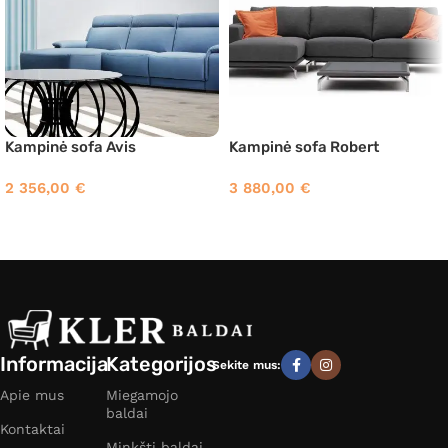
Kampinė sofa Avis
Kampinė sofa Robert
2 356,00
€
3 880,00
€
Informacija
Kategorijos
Sekite mus:
Apie mus
Miegamojo
baldai
Kontaktai
Minkšti baldai