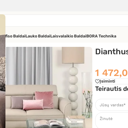
os
Ofiso Baldai
Lauko Baldai
Laisvalaikio Baldai
BORA Technika
Dianthu
1 472,
Įsiminti
Teirautis d