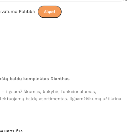
ivatumo Politika
kštų baldų komplektas Dianthus
s – ilgaamžiškumas, kokybė, funkcionalumas,
ektuojamų baldų asortimentas. Ilgaamžiškumą užtikrina
PAUSTI ČIA