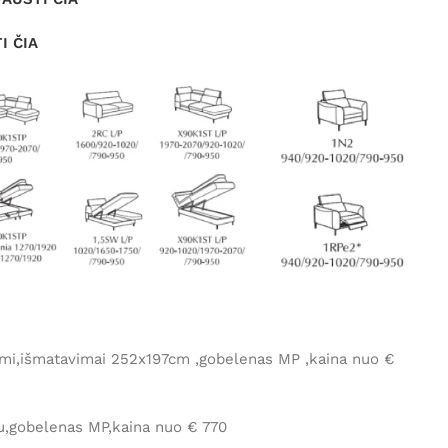
I ČIA
mi,išmatavimai 252x197cm ,gobelenas MP ,kaina nuo €
riu,gobelenas MP,kaina nuo € 770