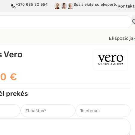
+370 685 30 954
Susisiekite su ekspertu
Kontakt
Ekspozicija
s Vero
00
€
ėl prekės