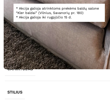
* Akcija galioja atrinktoms prekėms baldų salone
“Kler baldai” (Vilnius, Savanorių pr. 180)
Spustelėkite, norėdami padidinti
* Akcija galioja iki rugpjūčio 15 d.
Informacija
GAMINTOJAS
STILIUS