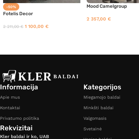
Mood Camelgroup
-50%
Fotelis Decor
2 357,00
€
1 100,00
€
2 211,00
€
Informacija
Kategorijos
Apie mus
Miegamojo baldai
Kontaktai
Minkšti baldai
Privatumo politika
Valgomasis
Rekvizitai
Svetainė
Kler baldai ir ko, UAB