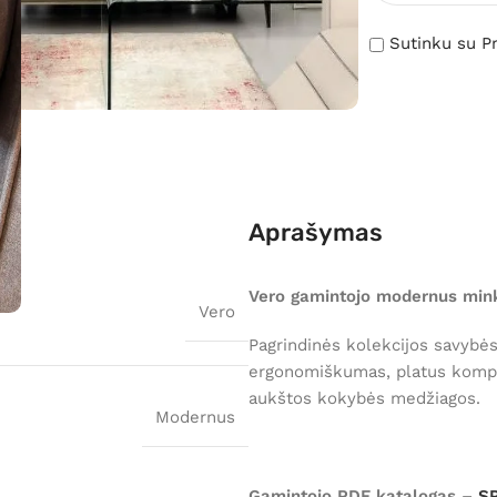
Sutinku su Pr
Aprašymas
Vero gamintojo modernus min
Vero
Pagrindinės kolekcijos savybė
ergonomiškumas, platus kompl
aukštos kokybės medžiagos.
Modernus
Gamintojo PDF katalogas –
S