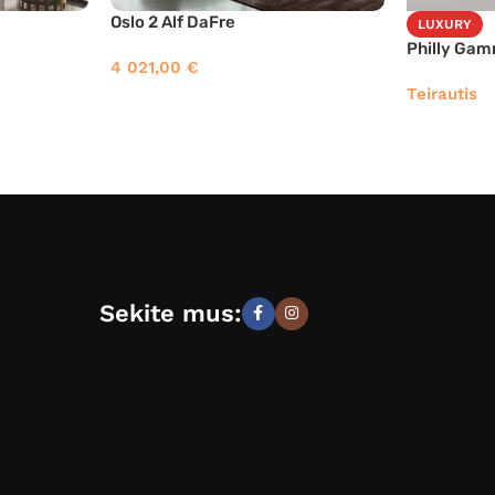
Oslo 2 Alf DaFre
LUXURY
Philly Ga
4 021,00
€
Teirautis
Sekite mus: