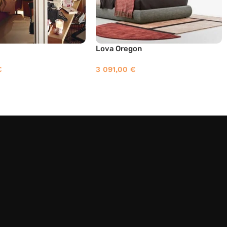
Lova Oregon
€
3 091,00
€