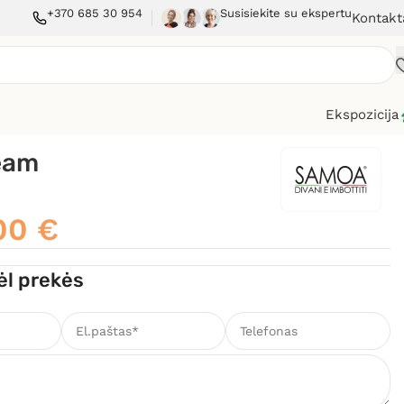
+370 685 30 954
Susisiekite su ekspertu
Kontakt
Ekspozicija
eam
,00
€
ėl prekės