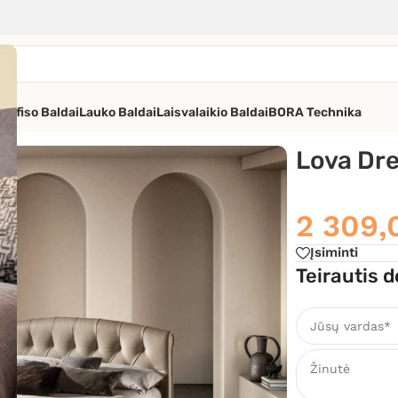
os
Ofiso Baldai
Lauko Baldai
Laisvalaikio Baldai
BORA Technika
moa Divani
Lova Dr
2 309
Įsiminti
Teirautis d