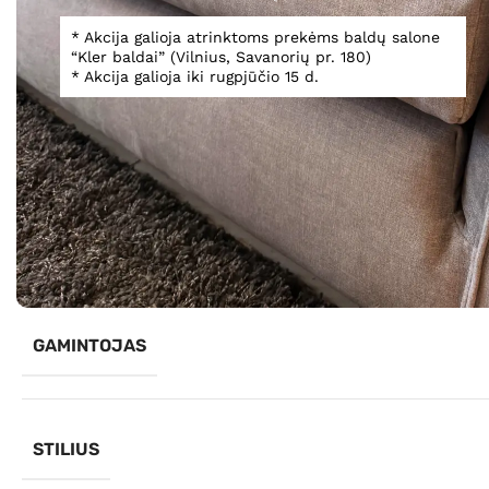
* Akcija galioja atrinktoms prekėms baldų salone
“Kler baldai” (Vilnius, Savanorių pr. 180)
* Akcija galioja iki rugpjūčio 15 d.
Spustelėkite, norėdami padidinti
Informacija
GAMINTOJAS
STILIUS