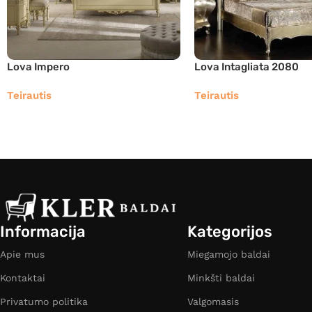
Lova Impero
Lova Intagliata 2080
Teirautis
Teirautis
Informacija
Kategorijos
Apie mus
Miegamojo baldai
Kontaktai
Minkšti baldai
Privatumo politika
Valgomasis