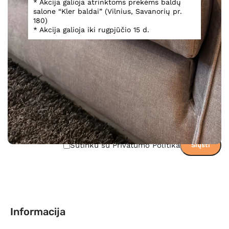
* Akcija galioja atrinktoms prekėms baldų
Teirautis dėl prekės
salone “Kler baldai” (Vilnius, Savanorių pr.
180)
* Akcija galioja iki rugpjūčio 15 d.
Sutinku su Privatumo Politika
Informacija