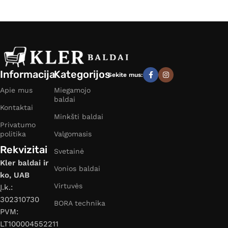
Informacija
Kategorijos
Sekite mus:
Apie mus
Miegamojo
baldai
Kontaktai
Minkšti baldai
Privatumo
politika
Valgomasis
Rekvizitai
Svetainė
Kler baldai ir
Vonios baldai
ko, UAB
Virtuvės
Į.k.:
302310730
BORA technika
PVM:
LT100004552211