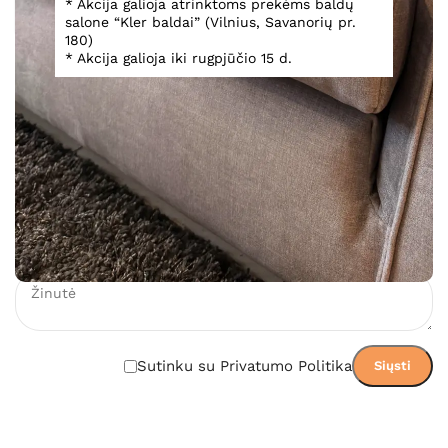
* Akcija galioja atrinktoms prekėms baldų
salone “Kler baldai” (Vilnius, Savanorių pr.
180)
2 642,00
€
* Akcija galioja iki rugpjūčio 15 d.
Įsiminti
Teirautis dėl prekės
Sutinku su Privatumo Politika