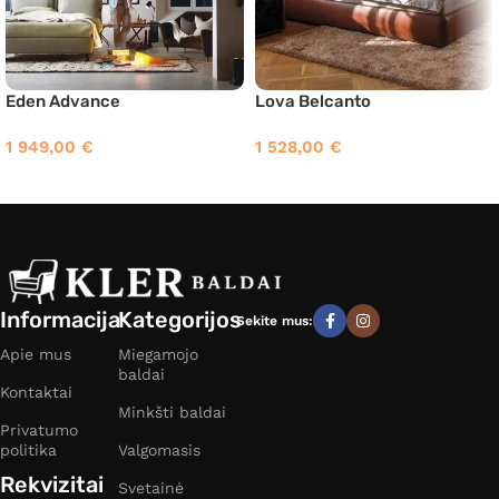
Eden Advance
Lova Belcanto
1 949,00
€
1 528,00
€
Informacija
Kategorijos
Sekite mus:
Apie mus
Miegamojo
baldai
Kontaktai
Minkšti baldai
Privatumo
politika
Valgomasis
Rekvizitai
Svetainė