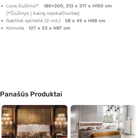
Lova čiužiniui*
180×200, 213 x 217 x H150 cm
(*Čiužinys į kainą neįskaičiuotas)
Naktinė spintelė (2 vnt.)
58 x 45 x H68 cm
Komoda
127 x 53 x H87 cm
Panašūs Produktai