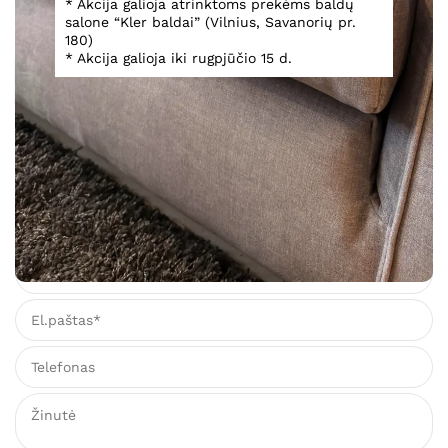
* Akcija galioja atrinktoms prekėms baldų
salone “Kler baldai” (Vilnius, Savanorių pr.
Miegamojo baldų komplektas Giulietta
180)
* Akcija galioja iki rugpjūčio 15 d.
Baldus apžiūrėti galima Vilniuje, Savanorių pr. 180
,,KLER BALDAI” salone
5 000,00
€
10 032,00
€
Įsiminti
Teirautis dėl prekės