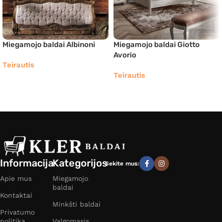
Miegamojo baldai Albinoni
Miegamojo baldai Giotto
Avorio
Teirautis
Teirautis
Informacija
Kategorijos
Sekite mus:
Apie mus
Miegamojo
baldai
Kontaktai
Minkšti baldai
Privatumo
politika
Valgomasis