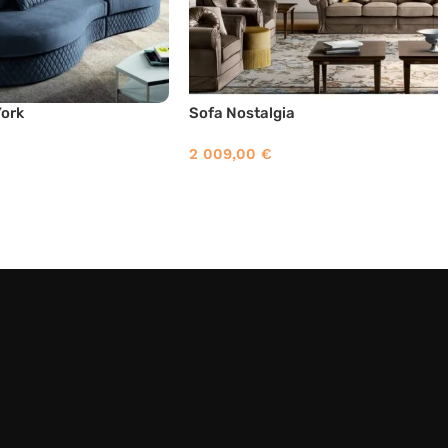
York
Sofa Nostalgia
2 009,00
€