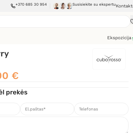
+370 685 30 954
Susisiekite su ekspertu
Kontakt
Ekspozicija
rry
,00
€
ėl prekės