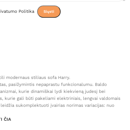
ivatumo Politika
ili modernaus stiliaus sofa Harry.
ktas, pasižymintis nepaprastu funkcionalumu. Baldo
nizmai, kurie dinamiškai lydi kiekvieną judesį bei
s, kurie gali būti pakeliami elektriniais, lengvai valdomais
eidžia sukomplektuoti įvairias norimas variacijas: nuo
I ČIA