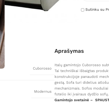
Sutinku su Pr
Aprašymas
Italų gamintojo Cuborosso subt
Cuborosso
Tai techniškai išbaigtas produ
konstrukcijoje panaudoti mecha
gestą. Sofa turi didelius atlošu
mechanizmais. Sofos moduliai l
Modernus
fotelio iki įvairaus dydžio sofų.
Gamintojo svetainė –
SPAUST