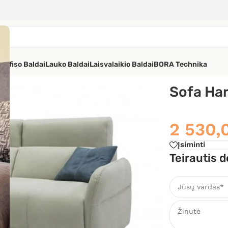
os
Ofiso Baldai
Lauko Baldai
Laisvalaikio Baldai
BORA Technika
sso
Sofa Ha
2 530
Įsiminti
Teirautis d