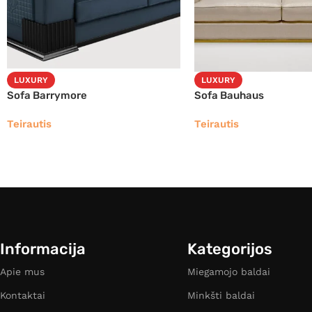
LUXURY
LUXURY
Sofa Barrymore
Sofa Bauhaus
Teirautis
Teirautis
Informacija
Kategorijos
Apie mus
Miegamojo baldai
Kontaktai
Minkšti baldai