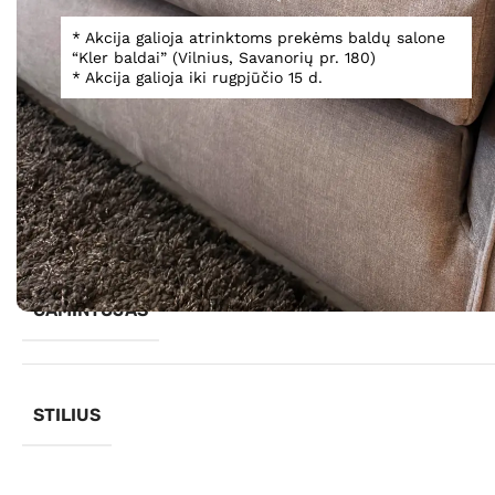
* Akcija galioja atrinktoms prekėms baldų salone
“Kler baldai” (Vilnius, Savanorių pr. 180)
Spustelėkite, norėdami padidinti
* Akcija galioja iki rugpjūčio 15 d.
Informacija
GAMINTOJAS
STILIUS