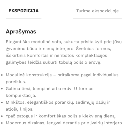
EKSPOZICIJA
Turime ekspozicijoje
Aprašymas
Elegantiška modulinė sofa, sukurta prisitaikyti prie jūsų
gyvenimo būdo ir namų interjero. Švelnios formos,
išskirtinis komfortas ir neribotos komplektacijos
galimybės leidžia sukurti tobulą poilsio erdvę.
Modulinė konstrukcija – pritaikoma pagal individualius
poreikius.
Galima tiesi, kampinė arba erdvi U formos
komplektacija.
Minkštos, elegantiškos porankių, sėdimųjų dalių ir
atlošų linijos.
Ypač patogus ir komfortiškas poilsis kiekvieną dieną.
Modernus dizainas, lengvai derantis prie įvairių interjero