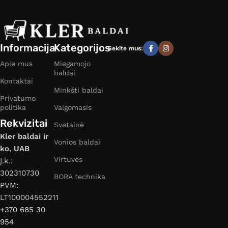
Informacija
Kategorijos
Sekite mus:
Apie mus
Miegamojo
baldai
Kontaktai
Minkšti baldai
Privatumo
politika
Valgomasis
Rekvizitai
Svetainė
Kler baldai ir
Vonios baldai
ko, UAB
Virtuvės
Į.k.:
302310730
BORA technika
PVM:
LT100004552211
+370 685 30
954