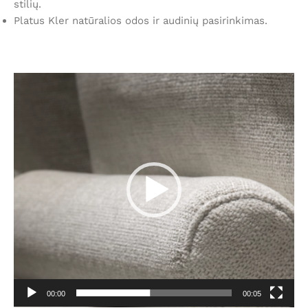
stilių.
Platus Kler natūralios odos ir audinių pasirinkimas.
Video
grotuvas
00:00
00:05