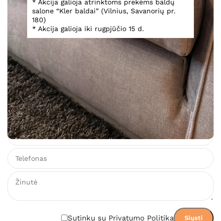
* Akcija galioja atrinktoms prekėms baldų
salone “Kler baldai” (Vilnius, Savanorių pr.
Kampinė sofa Idillio
180)
* Akcija galioja iki rugpjūčio 15 d.
3 219,00
€
Įsiminti
Gamintojo svetainė
PDF katalogas
Teirautis dėl prekės
Sutinku su Privatumo Politika