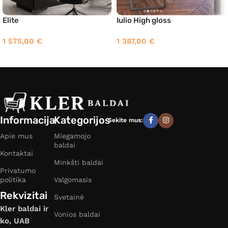
Elite
Iulio High gloss
1 575,00
€
1 387,00
€
Informacija
Kategorijos
Sekite mus:
Apie mus
Miegamojo
baldai
Kontaktai
Minkšti baldai
Privatumo
politika
Valgomasis
Rekvizitai
Svetainė
Kler baldai ir
Vonios baldai
ko, UAB