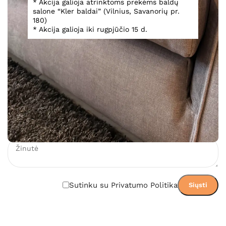
* Akcija galioja atrinktoms prekėms baldų
salone “Kler baldai” (Vilnius, Savanorių pr.
180)
1 278,00
€
* Akcija galioja iki rugpjūčio 15 d.
Įsiminti
Teirautis dėl prekės
Sutinku su Privatumo Politika