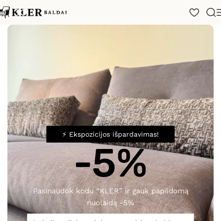
Pradžia
/
Katalogas
/
Ofiso baldai
/
Iulio
⚡ Ekspozicijos išpardavimas!
Spustelėkite, norėdami padidinti
-5%
Pasinaudok kodu “KLER” ir gauk papildomą
Iulio
nuolaidą -5%