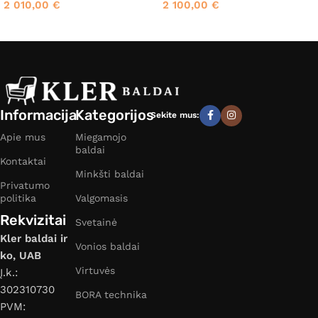
2 010,00
€
2 100,00
€
Informacija
Kategorijos
Sekite mus:
Apie mus
Miegamojo
baldai
Kontaktai
Minkšti baldai
Privatumo
politika
Valgomasis
Rekvizitai
Svetainė
Kler baldai ir
Vonios baldai
ko, UAB
Virtuvės
Į.k.:
302310730
BORA technika
PVM: