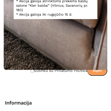
* Akcija galioja atrinktoms prekėms baldų
Teirautis dėl prekės
salone “Kler baldai” (Vilnius, Savanorių pr.
180)
* Akcija galioja iki rugpjūčio 15 d.
Sutinku su Privatumo Politika
Informacija