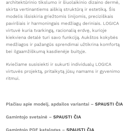
architektūrinio tikslumo ir šiuolaikinio dizaino dermė,
skirta vertinantiems aiškią struktūrą ir estetiką. Šis
modelis išsiskiria griežtomis linijomis, preciziškais
paviršiais ir harmoningais medžiagų deriniais. LOGICA
virtuvė kuria tvarkingą, racionalią erdvę, kurioje
kiekviena detalė turi savo funkciją. Aukštos kokybės
medžiagos ir pažangūs sprendimai užtikrina komfortą
bei ilgaamžiškumą kasdienėje buityje.
Kviečiame susisiekti ir sukurti individualų LOGICA
virtuvės projektą, pritaikytą jūsų namams ir gyvenimo
ritmui.
Plačiau apie modelį, apdailos variantai –
SPAUSTI ČIA
Gamintojo svetainė –
SPAUSTI ČIA
Gamintojo PDF katalogas –
SPAUSTI ČIA