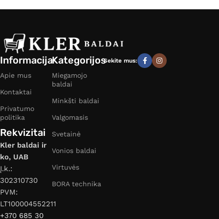
Informacija
Kategorijos
Sekite mus:
Apie mus
Miegamojo
baldai
Kontaktai
Minkšti baldai
Privatumo
politika
Valgomasis
Rekvizitai
Svetainė
Kler baldai ir
Vonios baldai
ko, UAB
Virtuvės
Į.k.:
302310730
BORA technika
PVM:
LT100004552211
+370 685 30