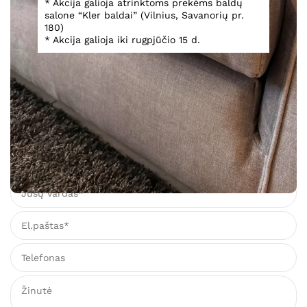
* Akcija galioja atrinktoms prekėms baldų
salone “Kler baldai” (Vilnius, Savanorių pr.
180)
* Akcija galioja iki rugpjūčio 15 d.
Virtuvė Logica
Teirautis
Įsiminti
Teirautis dėl prekės