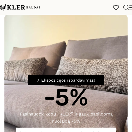
Pradžia
/
Katalogas
/
Virtuvės
/
Logica Valdesign
⚡ Ekspozicijos išpardavimas!
-5%
Spustelėkite, norėdami padidinti
Pasinaudok kodu “KLER” ir gauk papildomą
nuolaidą -5%