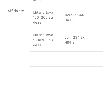
Alf da fre
Milano lova
184×234,8x
160×200 su
H94,3
dėže
Milano lova
204×234,8x
180×200 su
H94,3
dėže