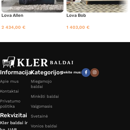
Lova Allen
Lova Bob
2 434,00
€
1 403,00
€
Informacija
Kategorijos
Sekite mus:
Apie mus
Miegamojo
baldai
Kontaktai
Minkšti baldai
Privatumo
politika
Valgomasis
Rekvizitai
Svetainė
Kler baldai ir
Vonios baldai
ko, UAB