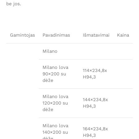
be jos.
Gamintojas
Pavadinimas
Išmatavimai
Kaina
Milano
Milano lova
114×234,8x
90×200 su
H94,3
dėže
Milano lova
144×234,8x
120×200 su
H94,3
dėže
Milano lova
164×234,8x
140×200 su
H94,3
dėže