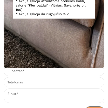
* Akcija galioja atrinktoms prekėms baldų
salone “Kler baldai” (Vilnius, Savanorių pr.
180)
Lova Milano
* Akcija galioja iki rugpjūčio 15 d.
3 117,00
€
Įsiminti
Teirautis dėl prekės