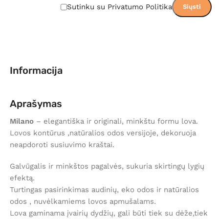
Sutinku su Privatumo Politika
Informacija
Aprašymas
Milano
– elegantiška ir originali, minkštu formu lova.
Lovos kontūrus ,natūralios odos versijoje, dekoruoja
neapdoroti susiuvimo kraštai.
Galvūgalis ir minkštos pagalvės, sukuria skirtingų lygių
efektą.
Turtingas pasirinkimas audinių, eko odos ir natūralios
odos , nuvėlkamiems lovos apmušalams.
Lova gaminama įvairių dydžių, gali būti tiek su dėže,tiek