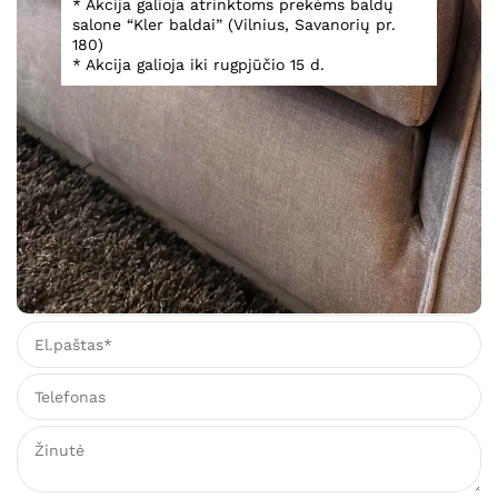
* Akcija galioja atrinktoms prekėms baldų
salone “Kler baldai” (Vilnius, Savanorių pr.
180)
* Akcija galioja iki rugpjūčio 15 d.
Sofa Mono
1 540,00
€
Įsiminti
Teirautis dėl prekės