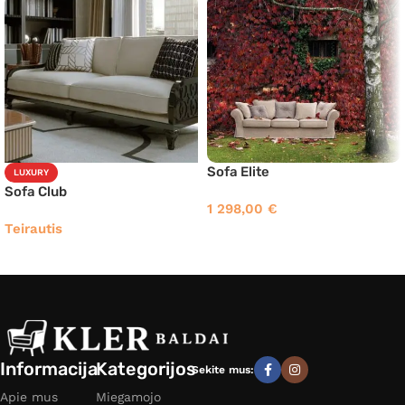
Sofa Elite
LUXURY
Sofa Club
1 298,00
€
Teirautis
Informacija
Kategorijos
Sekite mus:
Apie mus
Miegamojo