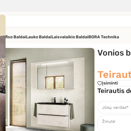
os
Ofiso Baldai
Lauko Baldai
Laisvalaikio Baldai
BORA Technika
va
Vonios b
Teiraut
Įsiminti
Teirautis d