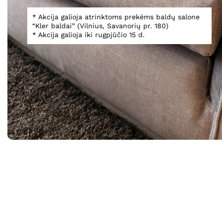
Spustelėkite, norėdami padidinti
* Akcija galioja atrinktoms prekėms baldų salone
“Kler baldai” (Vilnius, Savanorių pr. 180)
* Akcija galioja iki rugpjūčio 15 d.
Informacija