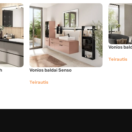
Vonios bal
Teirautis
h
Vonios baldai Senso
Teirautis