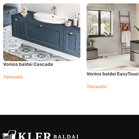
Vonios baldai Cascada
Vonios baldai EasyTouc
Teirautis
Teirautis