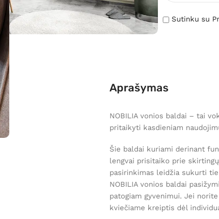
Sutinku su Pr
Aprašymas
NOBILIA vonios baldai – tai vok
pritaikyti kasdieniam naudojim
Šie baldai kuriami derinant fu
lengvai prisitaiko prie skirting
pasirinkimas leidžia sukurti tie
NOBILIA vonios baldai pasižym
patogiam gyvenimui. Jei norite 
kviečiame kreiptis dėl individu