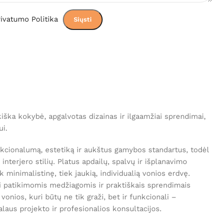
ivatumo Politika
iška kokybė, apgalvotas dizainas ir ilgaamžiai sprendimai,
ui.
nkcionalumą, estetiką ir aukštus gamybos standartus, todėl
ų interjero stilių. Platus apdailų, spalvų ir išplanavimo
k minimalistinę, tiek jaukią, individualią vonios erdvę.
i patikimomis medžiagomis ir praktiškais sprendimais
vonios, kuri būtų ne tik graži, bet ir funkcionali –
alaus projekto ir profesionalios konsultacijos.