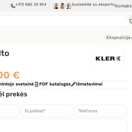
+370 685 30 954
Susisiekite su ekspertu
Kontakt
Ekspozicija
lto
,00
€
intojo svetainė
PDF katalogas
Išmatavimai
ėl prekės