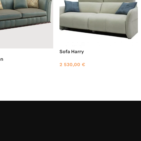
Sofa Harry
on
2 530,00
€