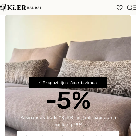
ampinė sofa su miegamu mechanizmu Solfeggio Excellence
⚡ Ekspozicijos išpardavimas!
-5%
Spustelėkite, norėdami padidinti
Pasinaudok kodu “KLER” ir gauk papildomą
nuolaidą -5%