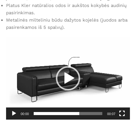
Platus Kler natūralios odos ir aukštos kokybės audinių
pasirinkimas.
Metalinės milteliniu būdu dažytos kojelės (juodos arba
pasirenkamos iš 5 spalvų).
Video
grotuvas
00:00
00:07