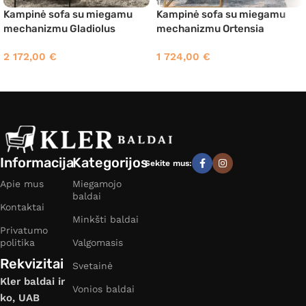
Kampinė sofa su miegamu
Kampinė sofa su miegamu
mechanizmu Gladiolus
mechanizmu Ortensia
2 172,00
€
1 724,00
€
Informacija
Kategorijos
Sekite mus:
Apie mus
Miegamojo
baldai
Kontaktai
Minkšti baldai
Privatumo
politika
Valgomasis
Rekvizitai
Svetainė
Kler baldai ir
Vonios baldai
ko, UAB