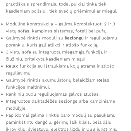
praktiškais sprendimais, todėl puikiai tinka tiek
kasdieniam poilsiui, tiek svečių priėmimui ar miegui.
Modulinė konstrukcija – galima komplektuoti 2 ir 3
vietų sofas, kampines sistemas, fotelį bei pufą.
Galimybė rinktis modulį su
šezlongu
ir reguliuojamu
porankiu, kuris gali atlikti ir atlošo funkciją.
3 vietų sofa su integruota miegamąja funkcija ir
čiužiniu, pritaikyta kasdieniam miegui.
Relax
funkcija su ištraukiama kojų atrama ir atlošo
reguliavimu.
Galimybė rinktis akumuliatorių belaidžiam
Relax
funkcijos maitinimui.
Rankiniu būdu reguliuojamas galvos atlošas.
Integruotos daiktadėžės šezlonge arba kampiniame
modulyje.
Papildomai galima rinktis baro modulį su pasukamu
paminkštintu dangčiu, gėrimų laikikliais, belaidžiu
įkrovikliu, šviestuvu, elektros lizdu ir USB jungtimis.