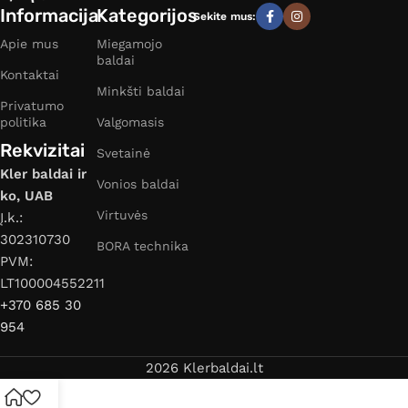
Informacija
Kategorijos
Sekite mus:
Apie mus
Miegamojo
baldai
Kontaktai
Minkšti baldai
Privatumo
politika
Valgomasis
Rekvizitai
Svetainė
Kler baldai ir
Vonios baldai
ko, UAB
Virtuvės
Į.k.:
302310730
BORA technika
PVM:
LT100004552211
+370 685 30
954
2026 Klerbaldai.lt