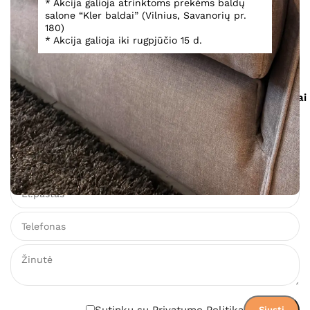
* Akcija galioja atrinktoms prekėms baldų
salone “Kler baldai” (Vilnius, Savanorių pr.
Fotelis Sonata
180)
* Akcija galioja iki rugpjūčio 15 d.
962,00
€
Gamintojo
PDF
Įsiminti
Išmatavimai
svetainė
katalogas
Teirautis dėl prekės
Sutinku su Privatumo Politika