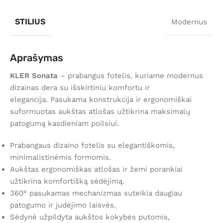
STILIUS
Modernus
Aprašymas
KLER Sonata
– prabangus fotelis, kuriame modernus
dizainas dera su išskirtiniu komfortu ir
elegancija. Pasukama konstrukcija ir ergonomiškai
suformuotas aukštas atlošas užtikrina maksimalų
patogumą kasdieniam poilsiui.
Prabangaus dizaino fotelis su elegantiškomis,
minimalistinėmis formomis.
Aukštas ergonomiškas atlošas ir žemi porankiai
užtikrina komfortišką sėdėjimą.
360° pasukamas mechanizmas suteikia daugiau
patogumo ir judėjimo laisvės.
Sėdynė užpildyta aukštos kokybės putomis,