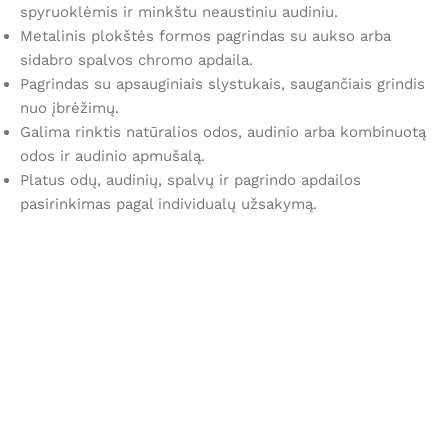
spyruoklėmis ir minkštu neaustiniu audiniu.
Metalinis plokštės formos pagrindas su aukso arba
sidabro spalvos chromo apdaila.
Pagrindas su apsauginiais slystukais, saugančiais grindis
nuo įbrėžimų.
Galima rinktis natūralios odos, audinio arba kombinuotą
odos ir audinio apmušalą.
Platus odų, audinių, spalvų ir pagrindo apdailos
pasirinkimas pagal individualų užsakymą.