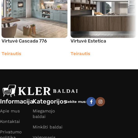
Virtuvė Cascada 776
Virtuvė Estetica
Teirautis
Teirautis
Informacija
Kategorijos
Sekite mus:
Apie mus
Miegamojo
baldai
Kontaktai
Minkšti baldai
Privatumo
politika
Valgomasis