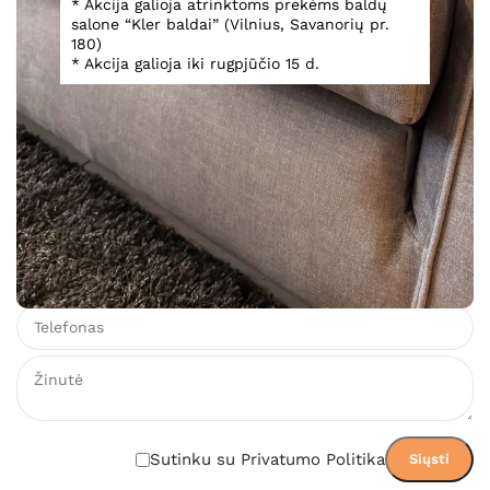
* Akcija galioja atrinktoms prekėms baldų
Virtuvė Structura 403
salone “Kler baldai” (Vilnius, Savanorių pr.
180)
* Akcija galioja iki rugpjūčio 15 d.
Teirautis
Įsiminti
Teirautis dėl prekės
Sutinku su Privatumo Politika