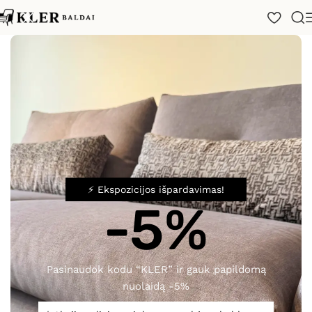
Pradžia
/
Katalogas
/
Virtuvės
/
Structura 403 Nobilia
⚡ Ekspozicijos išpardavimas!
-5%
Spustelėkite, norėdami padidinti
Pasinaudok kodu “KLER” ir gauk papildomą
nuolaidą -5%