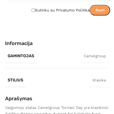
Sutinku su Privatumo Politika
Informacija
GAMINTOJAS
Camelgroup
STILIUS
Klasika
Aprašymas
Valgomojo stalas Camelgroup Torriani Day yra klasikinio
itališko dizaino pavyzdys. Kuriant šią kolekciją buvo