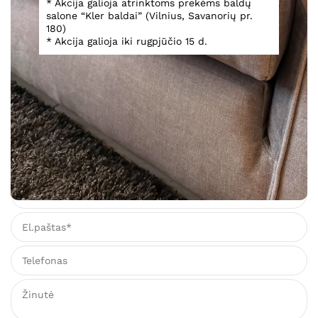
* Akcija galioja atrinktoms prekėms baldų
salone “Kler baldai” (Vilnius, Savanorių pr.
180)
* Akcija galioja iki rugpjūčio 15 d.
Valgomojo stalas Torriani Day
2 859,00
€
Įsiminti
Teirautis dėl prekės