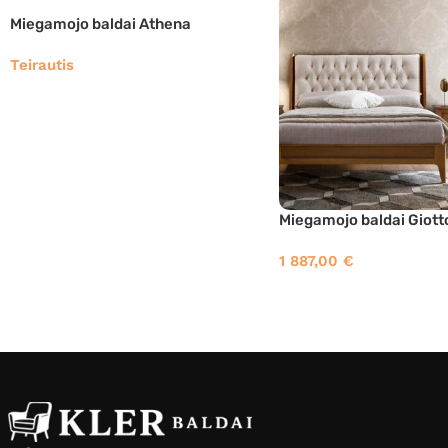
Miegamojo baldai Athena
Teirautis
Miegamojo baldai Giott
1 887,00
€