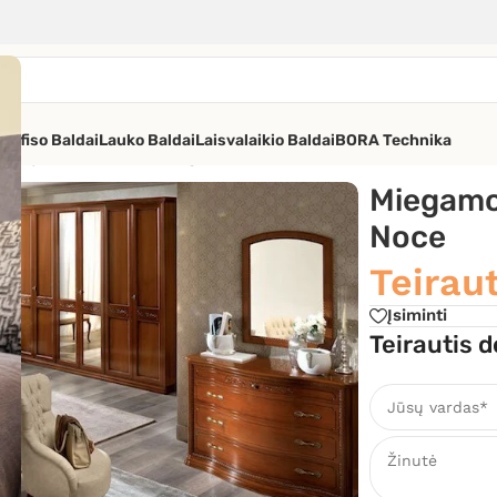
os
Ofiso Baldai
Lauko Baldai
Laisvalaikio Baldai
BORA Technika
amojo baldai Torriani Night Noce
Miegamoj
Noce
Teiraut
Įsiminti
Teirautis d