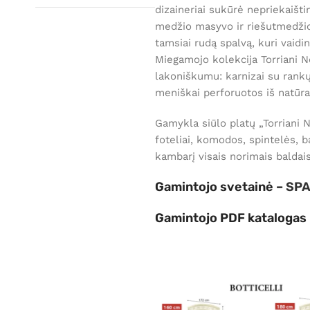
dizaineriai sukūrė nepriekaišti
medžio masyvo ir riešutmedžio f
tamsiai rudą spalvą, kuri vai
Miegamojo kolekcija Torriani N
lakoniškumu: karnizai su rankų 
meniškai perforuotos iš natūr
Gamykla siūlo platų „Torriani N
foteliai, komodos, spintelės, 
kambarį visais norimais baldais 
Gamintojo svetainė –
SPA
Gamintojo PDF katalogas