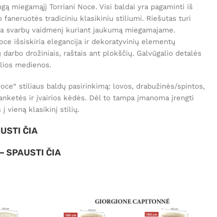
ngą miegamąjį Torriani Noce. Visi baldai yra pagaminti iš
aneruotės tradiciniu klasikiniu stiliumi. Riešutas turi
dina svarbų vaidmenį kuriant jaukumą miegamajame.
oce išsiskiria elegancija ir dekoratyvinių elementų
darbo drožiniais, raštais ant plokščių. Galvūgalio detalės
alios medienos.
oce“ stiliaus baldų pasirinkimą: lovos, drabužinės/spintos,
banketės ir įvairios kėdės. Dėl to tampa įmanoma įrengti
į vieną klasikinį stilių.
USTI ČIA
 –
SPAUSTI ČIA