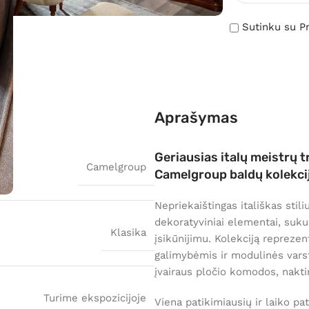
Sutinku su Pr
Aprašymas
Geriausias italų meistrų 
Camelgroup
Camelgroup baldų kolekci
Nepriekaištingas itališkas stil
dekoratyviniai elementai, suku
Klasika
įsikūnijimu. Kolekciją repreze
galimybėmis ir modulinės vars
įvairaus pločio komodos, naktin
Turime ekspozicijoje
Viena patikimiausių ir laiko p