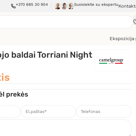
+370 685 30 954
Susisiekite su ekspertu
Kontakt
Ekspozicija
o baldai Torriani Night
is
ėl prekės