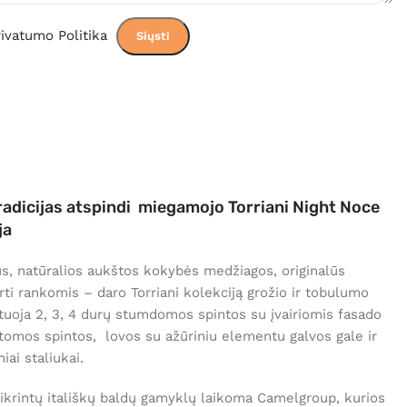
ivatumo Politika
tradicijas atspindi miegamojo Torriani Night Noce
ja
ius, natūralios aukštos kokybės medžiagos, originalūs
rti rankomis – daro Torriani kolekciją grožio ir tobulumo
ntuoja 2, 3, 4 durų stumdomos spintos su įvairiomis fasado
tomos spintos, lovos su ažūriniu elementu galvos gale ir
iai staliukai.
atikrintų itališkų baldų gamyklų laikoma Camelgroup, kurios