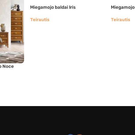
Miegamojo baldai Iris
Miegamojo 
Teirautis
Teirautis
o Noce