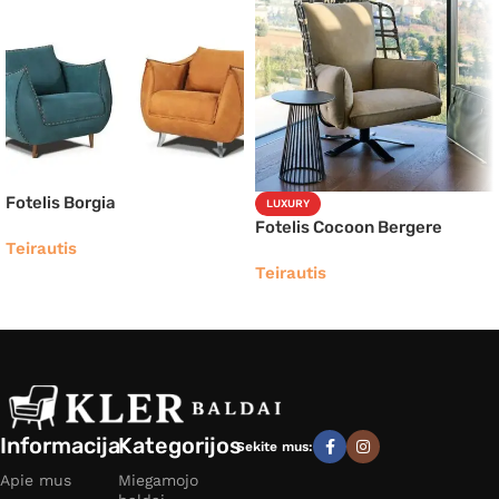
Fotelis Borgia
LUXURY
Fotelis Cocoon Bergere
Teirautis
Teirautis
Informacija
Kategorijos
Sekite mus:
Apie mus
Miegamojo