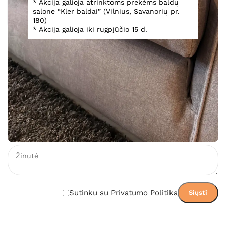
* Akcija galioja atrinktoms prekėms baldų
salone “Kler baldai” (Vilnius, Savanorių pr.
180)
* Akcija galioja iki rugpjūčio 15 d.
Teirautis
Įsiminti
Teirautis dėl prekės
Sutinku su Privatumo Politika