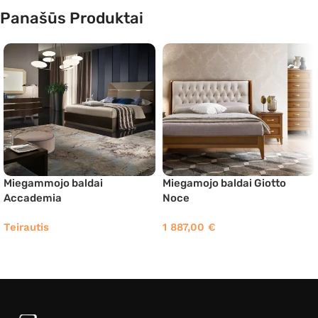
Panašūs Produktai
Miegammojo baldai
Miegamojo baldai Giotto
Accademia
Noce
Teirautis
1 887,00
€