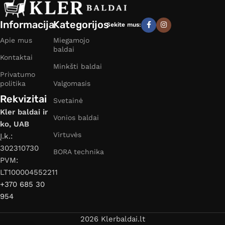
Informacija
Kategorijos
Sekite mus:
Apie mus
Miegamojo
baldai
Kontaktai
Minkšti baldai
Privatumo
politika
Valgomasis
Rekvizitai
Svetainė
Kler baldai ir
Vonios baldai
ko, UAB
Virtuvės
Į.k.:
302310730
BORA technika
PVM:
LT100004552211
+370 685 30
954
2026 Klerbaldai.lt