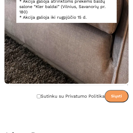
Teirautis
* Akcija galioja atrinktoms prekėms baldų
salone “Kler baldai” (Vilnius, Savanorių pr.
Įsiminti
180)
Teirautis dėl prekės
* Akcija galioja iki rugpjūčio 15 d.
Sutinku su Privatumo Politika