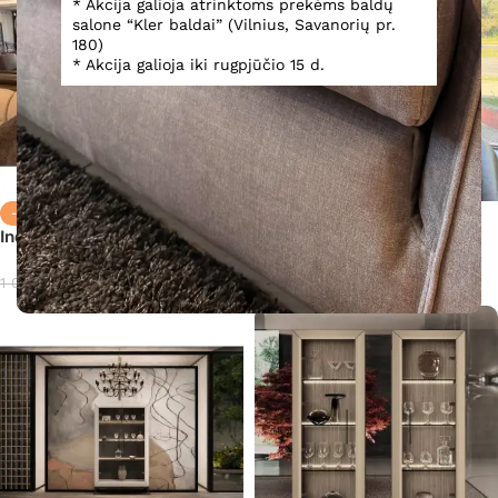
* Akcija galioja atrinktoms prekėms baldų
salone “Kler baldai” (Vilnius, Savanorių pr.
180)
* Akcija galioja iki rugpjūčio 15 d.
-50%
-35%
Indauja Evolution
Indauja Olimpia
500,00
€
1 422,00
€
1 005,00
€
2 187,00
€