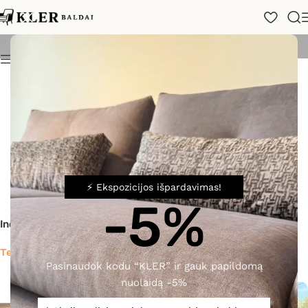
Indaujos
Rodyti
24
48
72
Filtras
⚡ Ekspozicijos išpardavimas!
-5%
Indauja Corso Como
-30%
Indauja Diciotto
Teirautis
Pasinaudok kodu “KLER” ir gauk papildomą
1 587,00
€
2 267,00
€
nuolaidą -5%