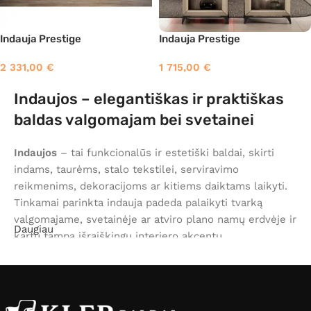
Indauja Prestige
Indauja Prestige
2 331,00
€
1 715,00
€
Indaujos – elegantiškas ir praktiškas
baldas valgomajam bei svetainei
Indaujos
– tai funkcionalūs ir estetiški baldai, skirti
indams, taurėms, stalo tekstilei, serviravimo
reikmenims, dekoracijoms ar kitiems daiktams laikyti.
Tinkamai parinkta indauja padeda palaikyti tvarką
valgomajame, svetainėje ar atviro plano namų erdvėje ir
Daugiau
kartu tampa išraiškingu interjero akcentu.
Šioje kategorijoje rasite įvairaus dizaino indaujas,
tinkančias moderniems, klasikiniams, minimalistiniams
ar prabangesnio stiliaus interjerams. Indauja gali būti