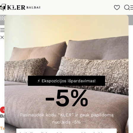
Katalogas
Kategorijos
Rodyti
24
48
72
Filtras
Išvalyti filtrus
Vismara Design
⚡ Ekspozicijos išpardavimas!
-5%
LUXURY
LUXURY
Pasinaudok kodu “KLER” ir gauk papildomą
Baro kėdė Edgar
Baro kėdė Joyce
nuolaidą -5%
Teirautis
Teirautis