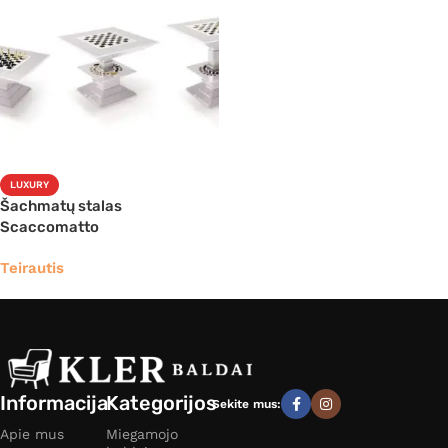
LUXURY
Šachmatų stalas
Scaccomatto
Teirautis
Informacija
Kategorijos
Sekite mus:
Apie mus
Miegamojo