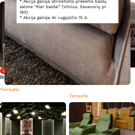
* Akcija galioja atrinktoms prekėms baldų
salone “Kler baldai” (Vilnius, Savanorių pr.
180)
* Akcija galioja iki rugpjūčio 15 d.
LUXURY
LUXURY
Biliardo stalas Alhambra
Namų kinoteatro minkšti
baldai Chest
Teirautis
Teirautis