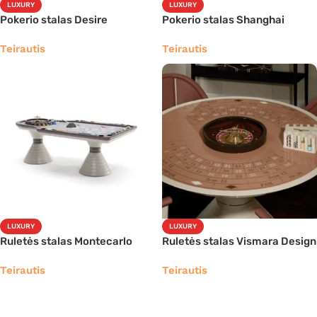
LUXURY
LUXURY
Pokerio stalas Desire
Pokerio stalas Shanghai
Teirautis
Teirautis
LUXURY
LUXURY
Ruletės stalas Montecarlo
Ruletės stalas Vismara Design
Teirautis
Teirautis