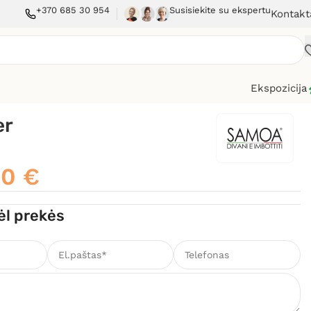
+370 685 30 954
Susisiekite su ekspertu
Kontakt
Ekspozicija
er
00
€
ėl prekės