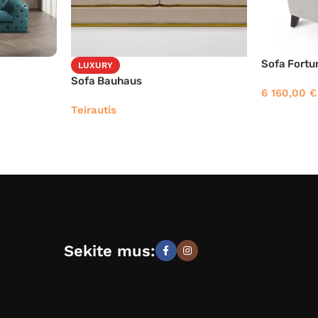
Sofa Fortu
LUXURY
Sofa Bauhaus
6 160,00
€
Teirautis
Sekite mus: