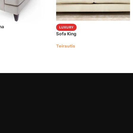
na
LUXURY
Sofa King
Teirautis