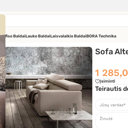
os
Ofiso Baldai
Lauko Baldai
Laisvalaikio Baldai
BORA Technika
ivani
Sofa Alt
1 285,
Įsiminti
Teirautis d