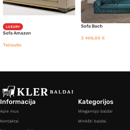
Sofa Bach
LUXURY
Sofa Amazon
3 406,00
€
Teirautis
Informacija
Kategorijos
Apie mus
Miegamojo baldai
Kontaktai
Minkšti baldai