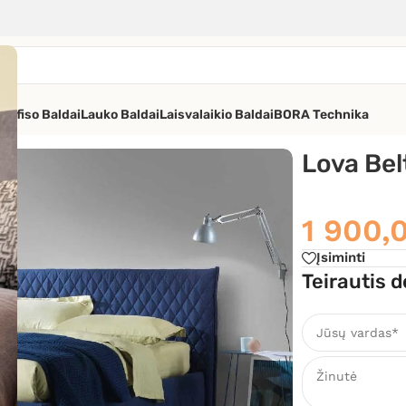
os
Ofiso Baldai
Lauko Baldai
Laisvalaikio Baldai
BORA Technika
ova
Lova Bel
1 900,
Įsiminti
Teirautis d