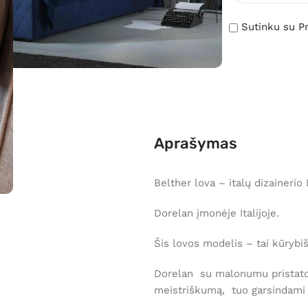
Sutinku su Pr
Aprašymas
Belther lova – italų dizaineri
Dorelan įmonėje Italijoje.
Šis lovos modelis – tai kūryb
Dorelan su malonumu pristato
meistriškumą, tuo garsindami