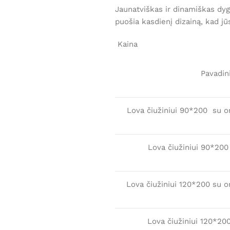
Jaunatviškas ir dinamiškas dygs
puošia kasdienį dizainą, kad j
Kaina
Pavadin
Lova čiužiniui 90*200 su o
Lova čiužiniui 90*200
Lova čiužiniui 120*200 su 
Lova čiužiniui 120*20