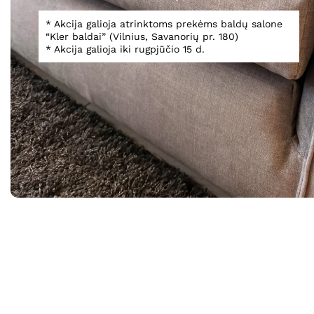
* Akcija galioja atrinktoms prekėms baldų salone
“Kler baldai” (Vilnius, Savanorių pr. 180)
Spustelėkite, norėdami padidinti
* Akcija galioja iki rugpjūčio 15 d.
Informacija