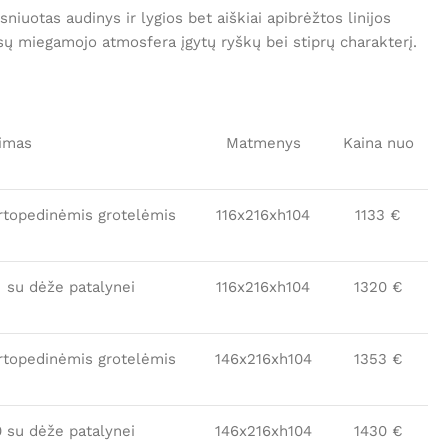
niuotas audinys ir lygios bet aiškiai apibrėžtos linijos
ūsų miegamojo atmosfera įgytų ryškų bei stiprų charakterį.
imas
Matmenys
Kaina nuo
rtopedinėmis grotelėmis
116x216xh104
1133 €
 su dėže patalynei
116x216xh104
1320 €
ortopedinėmis grotelėmis
146x216xh104
1353 €
0 su dėže patalynei
146x216xh104
1430 €