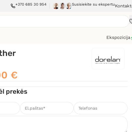
+370 685 30 954
Susisiekite su ekspertu
Kontakt
Ekspozicija
ther
00
€
ėl prekės