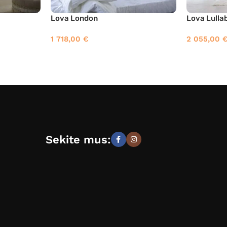
Lova London
Lova Lulla
1 718,00
€
2 055,00
Sekite mus: