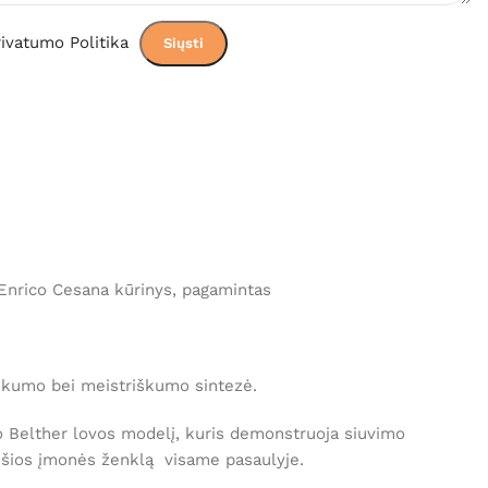
ivatumo Politika
o Enrico Cesana kūrinys, pagamintas
iškumo bei meistriškumo sintezė.
 Belther lovos modelį, kuris demonstruoja siuvimo
 šios įmonės ženklą visame pasaulyje.