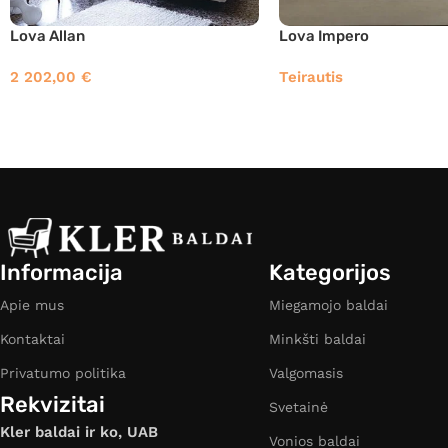
Lova Allan
Lova Impero
2 202,00
€
Teirautis
Informacija
Kategorijos
Apie mus
Miegamojo baldai
Kontaktai
Minkšti baldai
Privatumo politika
Valgomasis
Rekvizitai
Svetainė
Kler baldai ir ko, UAB
Vonios baldai