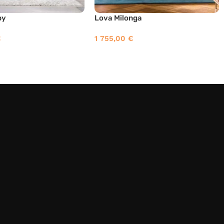
by
Lova Milonga
€
1 755,00
€