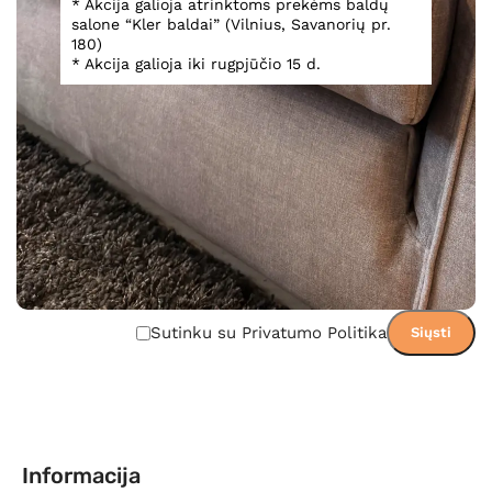
* Akcija galioja atrinktoms prekėms baldų
Įsiminti
salone “Kler baldai” (Vilnius, Savanorių pr.
Teirautis dėl prekės
180)
* Akcija galioja iki rugpjūčio 15 d.
Sutinku su Privatumo Politika
Informacija