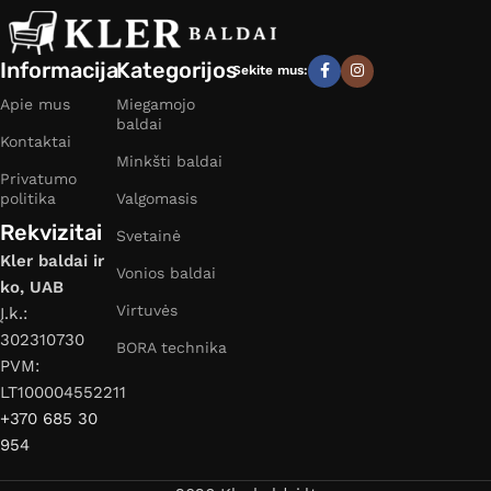
Informacija
Kategorijos
Sekite mus:
Apie mus
Miegamojo
baldai
Kontaktai
Minkšti baldai
Privatumo
politika
Valgomasis
Rekvizitai
Svetainė
Kler baldai ir
Vonios baldai
ko, UAB
Virtuvės
Į.k.:
302310730
BORA technika
PVM:
LT100004552211
+370 685 30
954