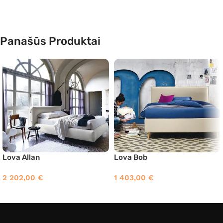
Panašūs Produktai
Lova Allan
Lova Bob
2 202,00
€
1 403,00
€